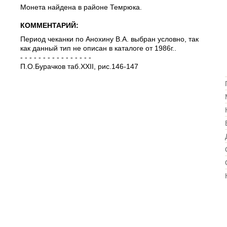
КОММЕНТАРИЙ:
Период чеканки по Анохину В.А. выбран условно, так
как данный тип не описан в каталоге от 1986г..
- - - - - - - - - - - - - - - -
П.О.Бурачков таб.XXII, рис.146-147