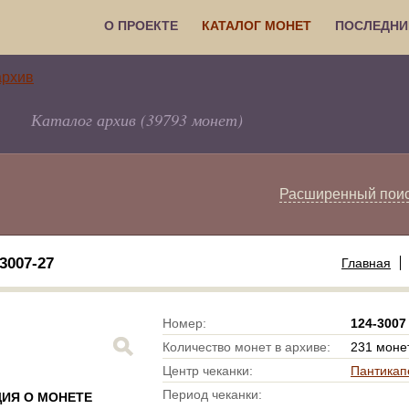
О ПРОЕКТЕ
КАТАЛОГ МОНЕТ
ПОСЛЕДНИ
Каталог архив (39793 монет)
Расширенный пои
007-27
Главная
Номер:
124-3007
Количество монет в архиве:
231 моне
Центр чеканки:
Пантикап
Период чеканки:
ИЯ О МОНЕТЕ