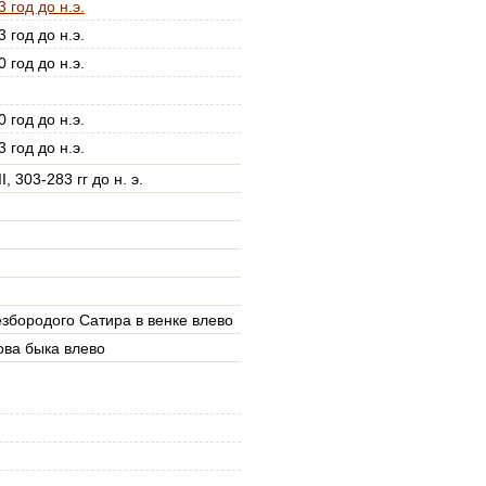
 год до н.э.
 год до н.э.
 год до н.э.
 год до н.э.
 год до н.э.
I, 303-283 гг до н. э.
езбородого Сатира в венке влево
ова быка влево