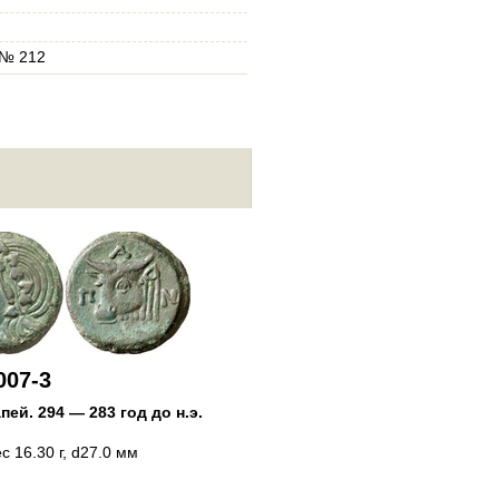
 № 212
124-3007-4
Пантикапей
.
294 — 283 год до
Медь
Обол
, вес 19.15 г, d28.0 мм
007-3
апей
.
294 — 283 год до н.э.
ес 16.30 г, d27.0 мм