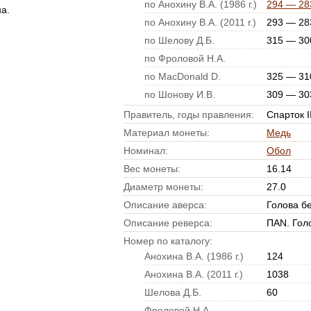
по Анохину В.А. (1986 г.)
294 — 283
а.
по Анохину В.А. (2011 г.)
293 — 283
по Шелову Д.Б.
315 — 300
по Фроловой Н.А.
по MacDonald D.
325 — 310
по Шонову И.В.
309 — 303
Правитель, годы правления:
Спарток II
Материал монеты:
Медь
Номинал:
Обол
Вес монеты:
16.14
Диаметр монеты:
27.0
Описание аверса:
Голова б
Описание реверса:
ΠΑΝ. Гол
Номер по каталогу:
Анохина В.А. (1986 г.)
124
Анохина В.А. (2011 г.)
1038
Шелова Д.Б.
60
Фроловой Н.А.