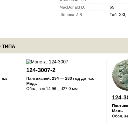
MacDonald D.
65
Шонова И.В.
Таб. XXI,
 ТИПА
124-3007-2
 н.э.
Пантикапей
.
294 — 283 год до н.э.
Медь
Обол
, вес 14.96 г, d27.0 мм
124-3
Пантик
Медь
Обол
, в