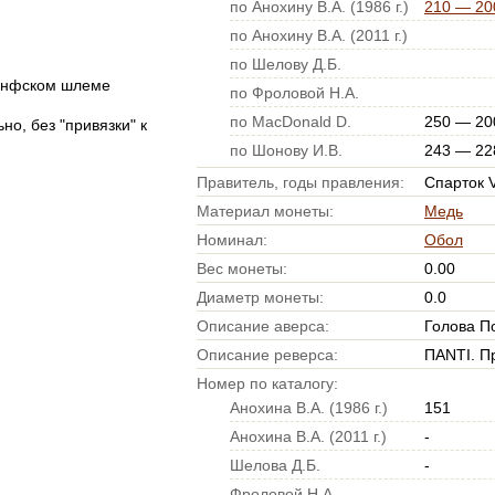
по Анохину В.А. (1986 г.)
210 — 200
по Анохину В.А. (2011 г.)
по Шелову Д.Б.
ринфском шлеме
по Фроловой Н.А.
по MacDonald D.
250 — 200
о, без "привязки" к
по Шонову И.В.
243 — 228
Правитель, годы правления:
Спарток V,
Материал монеты:
Медь
Номинал:
Обол
Вес монеты:
0.00
Диаметр монеты:
0.0
Описание аверса:
Голова П
Описание реверса:
ПАNTI. П
Номер по каталогу:
Анохина В.А. (1986 г.)
151
Анохина В.А. (2011 г.)
-
Шелова Д.Б.
-
Фроловой Н.А.