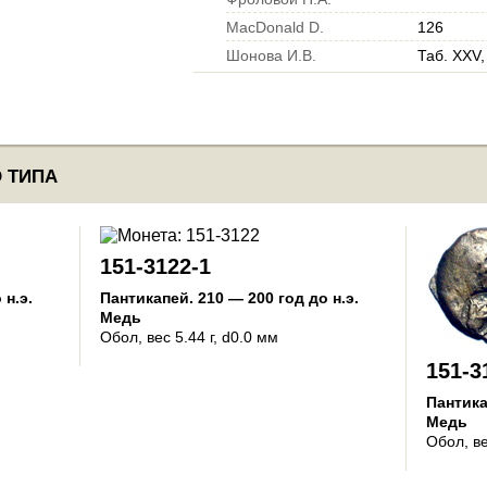
MacDonald D.
126
Шонова И.В.
Таб. XXV
 ТИПА
151-3122-1
 н.э.
Пантикапей
.
210 — 200 год до н.э.
Медь
Обол
, вес 5.44 г, d0.0 мм
151-3
Пантик
Медь
Обол
, в