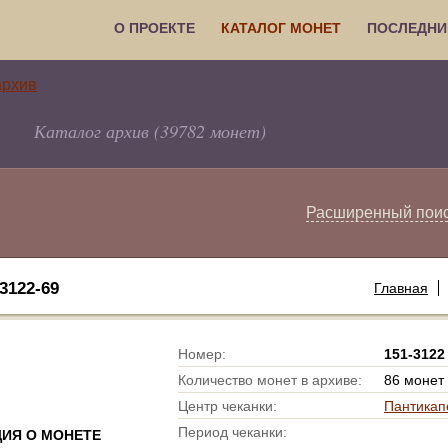
О ПРОЕКТЕ
КАТАЛОГ МОНЕТ
ПОСЛЕДНИ
Каталог архив (39782 монет)
Расширенный пои
122-69
Главная
Номер:
151-3122
Количество монет в архиве:
86 монет
Центр чеканки:
Пантикап
Период чеканки:
ИЯ О МОНЕТЕ