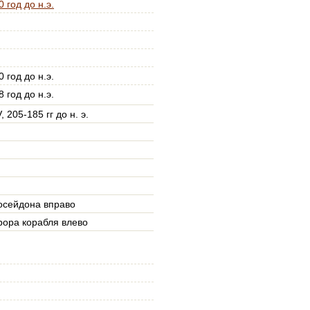
 год до н.э.
 год до н.э.
 год до н.э.
 205-185 гг до н. э.
осейдона вправо
рора корабля влево