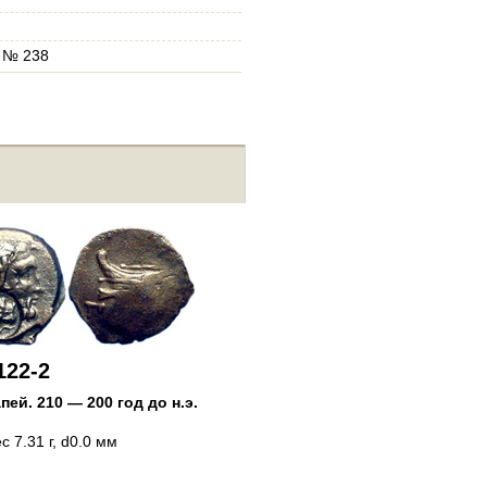
, № 238
151-3122-3
Пантикапей
.
210 — 200 год до
Медь
Обол
, вес 5.20 г, d0.0 мм
122-2
апей
.
210 — 200 год до н.э.
ес 7.31 г, d0.0 мм