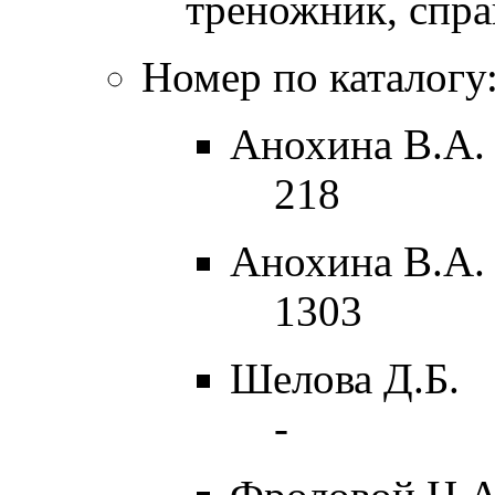
треножник, спра
Номер по каталогу
Анохина В.А. 
218
Анохина В.А. 
1303
Шелова Д.Б.
-