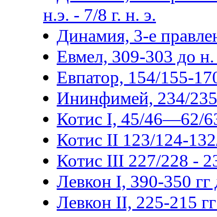
н.э. - 7/8 г. н. э.
Динамия, 3-е правлен
Евмел, 309-303 до н. 
Евпатор, 154/155-170/
Ининфимей, 234/235-2
Котис I, 45/46—62/63
Котис II 123/124-132
Котис III 227/228 - 
Левкон I, 390-350 гг д
Левкон II, 225-215 гг 