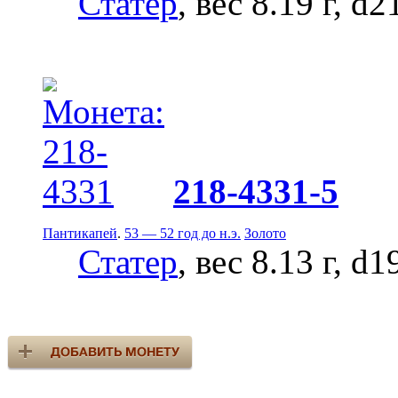
Статер
, вес 8.19 г, d
218-4331-5
Пантикапей
.
53 — 52 год до н.э.
Золото
Статер
, вес 8.13 г, d