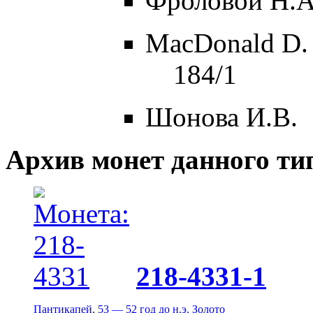
Фроловой Н.А
MacDonald D.
184/1
Шонова И.В.
Архив монет данного ти
218-4331-1
Пантикапей
.
53 — 52 год до н.э.
Золото