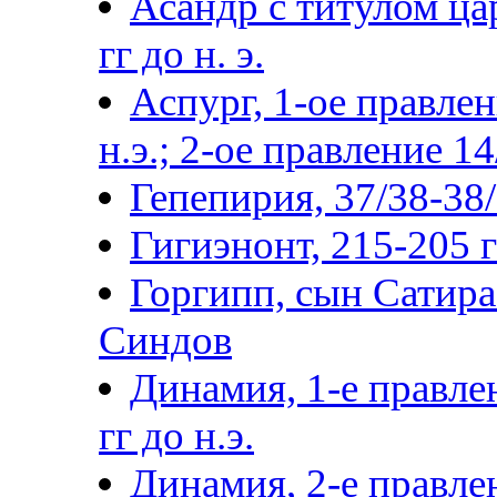
Асандр с титулом цар
гг до н. э.
Аспург, 1-ое правлен
н.э.; 2-ое правление 14
Гепепирия, 37/38-38/3
Гигиэнонт, 215-205 гг
Горгипп, сын Сатира 
Синдов
Динамия, 1-е правле
гг до н.э.
Динамия, 2-е правлен