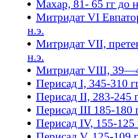
Махар, 81- 65 гг до н.
Митридат VI Евпатор
н.э.
Митридат VII, прете
н.э.
Митридат VIII, 39—4
Перисад I, 345-310 гг
Перисад II, 283-245 г
Перисад III 185-180 г
Перисад IV, 155-125 г
Перисад V, 125-109 гг