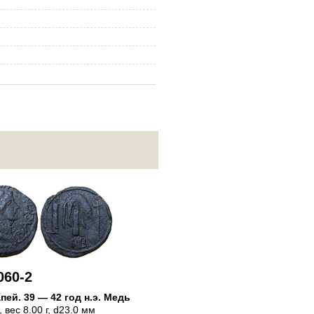
330-4060-3
Пантикапей
.
39 — 42 год н.э.
Ассарий
, вес 6.52 г, d0.0 мм
060-2
апей
.
39 — 42 год н.э.
Медь
, вес 8.00 г, d23.0 мм