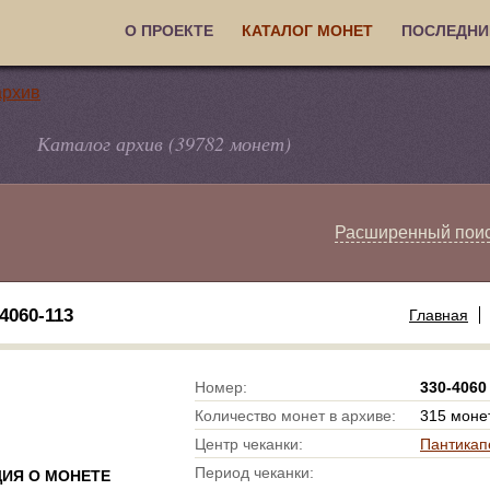
О ПРОЕКТЕ
КАТАЛОГ МОНЕТ
ПОСЛЕДНИ
Каталог архив (39782 монет)
Расширенный пои
060-113
Главная
Номер:
330-4060
Количество монет в архиве:
315 моне
Центр чеканки:
Пантикап
Период чеканки:
ИЯ О МОНЕТЕ