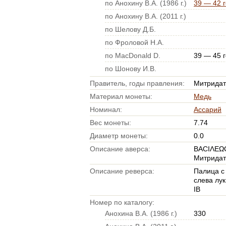
по Анохину В.А. (1986 г.)
39 — 42 г
по Анохину В.А. (2011 г.)
по Шелову Д.Б.
по Фроловой Н.А.
по MacDonald D.
39 — 45 г
по Шонову И.В.
Правитель, годы правления:
Митридат 
Материал монеты:
Медь
Номинал:
Ассарий
Вес монеты:
7.74
Диаметр монеты:
0.0
Описание аверса:
ΒΑCΙΛΕΩ
Митридат
Описание реверса:
Палица с
слева лук
ΙΒ
Номер по каталогу:
Анохина В.А. (1986 г.)
330