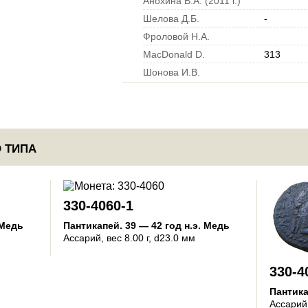
Анохина В.А. (2011 г.)
Шелова Д.Б.
-
Фроловой Н.А.
MacDonald D.
313
Шонова И.В.
 ТИПА
330-4060-1
Медь
Пантикапей
.
39 — 42 год н.э.
Медь
Ассарий
, вес 8.00 г, d23.0 мм
330-4
Пантик
Ассарий