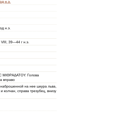
од н.э.
од н.э.
VIII, 39—44 г н.э.
C ΜΙΘΡАΔΑΤΟΥ. Голова
а вправо
 наброшенной на нее шкура льва,
 и колчан, справа трезубец, внизу