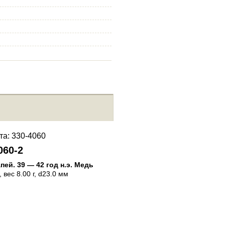
060-2
330-4060-3
апей
.
39 — 42 год н.э.
Медь
Пантикапей
.
39 — 42 год н.э.
, вес 8.00 г, d23.0 мм
Ассарий
, вес 6.52 г, d0.0 мм