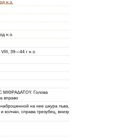
од н.э.
од н.э.
VIII, 39—44 г н.э.
C ΜΙΘΡАΔΑΤΟΥ. Голова
а вправо
 наброшенной на нее шкура льва,
 и колчан, справа трезубец, внизу