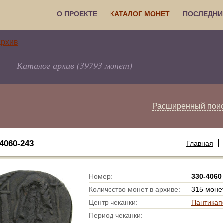
О ПРОЕКТЕ
КАТАЛОГ МОНЕТ
ПОСЛЕДНИ
Каталог архив (39793 монет)
Расширенный пои
060-243
Главная
Номер:
330-4060
Количество монет в архиве:
315 моне
Центр чеканки:
Пантикап
Период чеканки: