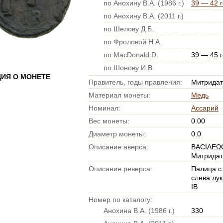
по Анохину В.А. (1986 г.)
39 — 42 г
по Анохину В.А. (2011 г.)
по Шелову Д.Б.
по Фроловой Н.А.
по MacDonald D.
39 — 45 г
по Шонову И.В.
ИЯ О МОНЕТЕ
Правитель, годы правления:
Митридат 
Материал монеты:
Медь
Номинал:
Ассарий
Вес монеты:
0.00
Диаметр монеты:
0.0
Описание аверса:
ΒΑCΙΛΕΩ
Митридат
Описание реверса:
Палица с
слева лук
ΙΒ
Номер по каталогу:
Анохина В.А. (1986 г.)
330