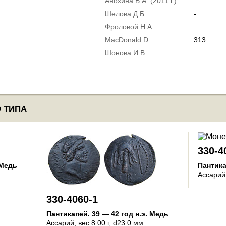
Анохина В.А. (2011 г.)
Шелова Д.Б.
-
Фроловой Н.А.
MacDonald D.
313
Шонова И.В.
 ТИПА
330-4
Медь
Пантик
Ассарий
330-4060-1
Пантикапей
.
39 — 42 год н.э.
Медь
Ассарий
, вес 8.00 г, d23.0 мм