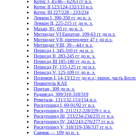
Котис I, 45/46—62/63 гг н.э.
Котис II 123/124-132/133 н.э.
Котис III 227/228 - 233/234
Левкон I, 390-350 гг до н. э.
Левкон II, 225-215 гг до н. э.
Махар, 81- 65 гг до н. э.
Митридат VI Евпатор, 109-63 гг до н.э.
Митридат VII, претендент 47 г до н.э.
Митридат VIII, 39—44 г н.э.
Перисад I, 345-310 гг до н. э.
Перисад II, 283-245 гг до н. э.
Перисад III 185-180 гг до н. э.
Перисад IV, 155-125 гг до н.э.
Перисад V, 125-109 гг до н. э.
Полемон I, 14-13/12 гг до н.э.; европ. часть Босп
Правитель ΚΛΕ
Притан, 309 до н. э.
Радамсад, 309/310-318/319
Реметалк, 131/132-153/154 н.э.
Рискупорид I, 69-91/92 гг н.э.
Рискупорид II, 211/212-228/229 г. н.э.
Рискупорид III, 233/234-234/235 гг н.э.
Рискупорид IV, 242/243-276/277 гг н.э.
Рискупорид V, 318/319-336/337 гг н.э.
Савмак — 109 до н. э.