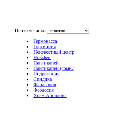
Центр чеканки
Гермонасса
Горгиппия
Неизвестный центр
Нимфей
Пантикапей
Пантикапей (сомн.)
Подражания
Синдика
Фанагория
Феодосия
Храм Аполлона