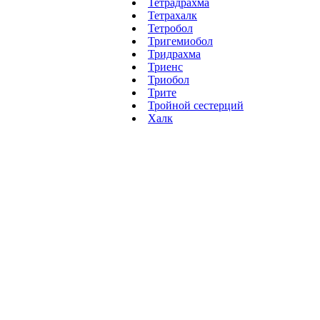
Тетрадрахма
Тетрахалк
Тетробол
Тригемиобол
Тридрахма
Триенс
Триобол
Трите
Тройной сестерций
Халк