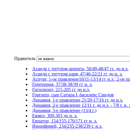
Правитель
Асандр с титулом архонта, 50/49-48/47 гг. до н.э.
Асандр с титулом царя, 47/46-22/21 гг до н. э.
Аспург, 1-ое правление10/11-13/14 гг н.э.; 2-ое п
Гепепирия, 37/38-38/39 гг н. э.
Гигиэнонт, 215-205 гг до н.э.
Горгипп, сын Сатира I, басилевс Синдов
Динамия, 1-е правление 21/20-17/16 гг до н.э.
Динамия, 2-е правление 12/11 г. до н.э. - 7/8 г. н. 
Динамия, 3-е правление (13/4 г.)
Евмел, 309-303 до н. э.
Евпатор, 154/155-170/171 гг н. э.
Ининфимей, 234/235-238/239 г. н.э.