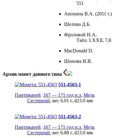
551
Анохина В.А. (2011 г.)
Шелова Д.Б.
Фроловой Н.А.
Табл. LXXII, 7,8
MacDonald D.
Шонова И.В.
Архив монет данного типа
551-4563-1
Пантикапей
.
167 — 171 год н.э.
Медь
Сестерций
, вес 6.01 г, d23.0 мм
551-4563-2
Пантикапей
.
167 — 171 год н.э.
Медь
Сестерций
, вес 6.88 г, d23.0 мм