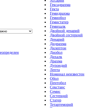
Ассарий
Гексадрахма
Гекта
Гемидрахма
Гемиобол
Гемистатер
Гемихалк
Двойной денарий
Двойной сестерций
Денарий
Дидрахма
Дилептон
еопределен
Диобол
Дихалк
Драхма
Дупондий
Лепта
Номинал неизвестен
Обол
Пентобол
Секстанс
Семис
Сестерций
Статер
Тетартеморий