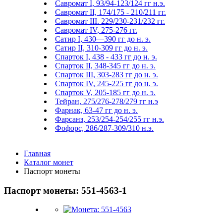
Савромат I, 93/94-123/124 гг н.э.
Савромат II, 174/175 - 210/211 гг.
Савромат III. 229/230-231/232 гг.
Савромат IV, 275-276 гг.
Сатир I, 430—390 гг до н. э.
Сатир II, 310-309 гг до н. э.
Спарток I, 438 - 433 гг до н. э.
Спарток II, 348-345 гг до н. э.
Спарток III, 303-283 гг до н. э.
Спарток IV, 245-225 гг до н. э.
Спарток V, 205-185 гг до н. э.
Тейран, 275/276-278/279 гг н.э
Фарнак, 63-47 гг до н. э.
Фарсанз, 253/254-254/255 гг н.э.
Фофорс, 286/287-309/310 н.э.
Главная
Каталог монет
Паспорт монеты
Паспорт монеты: 551-4563-1