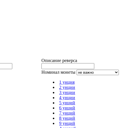
Описание реверса
Номинал монеты
1 унция
2 унции
3 унции
4 унции
5 унций
6 унций
7 унций
8 унций
9 унций