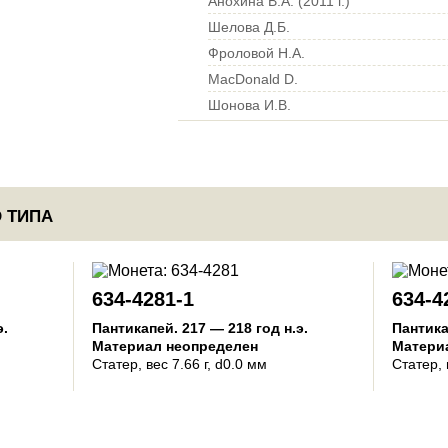
Анохина В.А. (2011 г.)
Шелова Д.Б.
Фроловой Н.А.
MacDonald D.
Шонова И.В.
 ТИПА
634-4281-1
634-4
э.
Пантикапей
.
217 — 218 год н.э.
Пантик
Материал неопределен
Матери
Статер
, вес 7.66 г, d0.0 мм
Статер
,