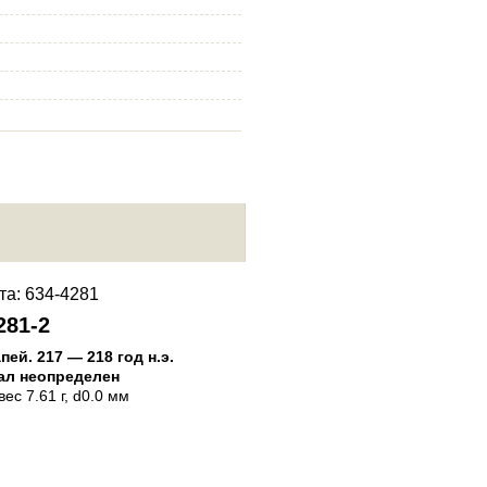
281-2
634-4281-3
апей
.
217 — 218 год н.э.
Пантикапей
.
217 — 218 год н.
ал неопределен
Материал неопределен
 вес 7.61 г, d0.0 мм
Статер
, вес 7.68 г, d19.0 мм