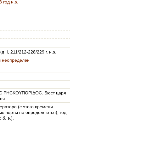
 год н.э.
 II, 211/212-228/229 г. н.э.
 неопределен
C ΡΗСΚΟΥΠΟΡΙΔΟС. Бюст царя
меч
ератора (с этого времени
ые черты не определяются), год
 б. э.).