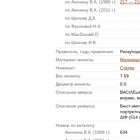
по Анохину В.А. (1986 г.)
217 — 218
по Анохину В.А. (2011 г.)
по Шелову Д.Б.
по Фроловой Н.А.
по MacDonald D.
по Шонову И.В.
Правитель, годы правления:
Рискупорид
Материал монеты:
Материал
Номинал:
Статер
Вес монеты:
7.59
Диаметр монеты:
0.0
Описание аверса:
ΒΑCΙΛΕω
вправо, 
Описание реверса:
Бюст имп
портретн
ΔΙΦ (514 г.
Номер по каталогу:
Анохина В.А. (1986 г.)
634