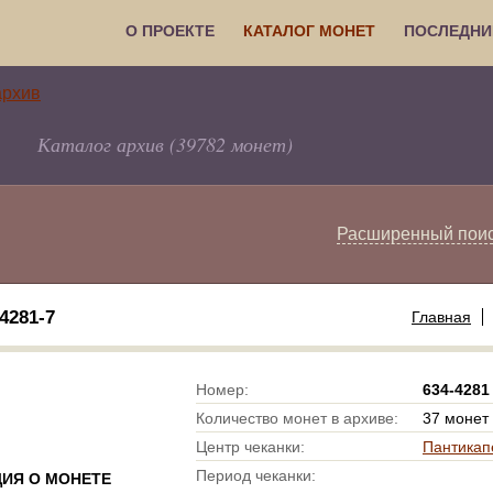
О ПРОЕКТЕ
КАТАЛОГ МОНЕТ
ПОСЛЕДНИ
Каталог архив (39782 монет)
Расширенный пои
4281-7
Главная
Номер:
634-4281
Количество монет в архиве:
37 монет
Центр чеканки:
Пантикап
Период чеканки:
ИЯ О МОНЕТЕ