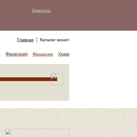
Очистить
Главная
Каталог монет
Фанагория
Храм Аполлона
а
Феодосия