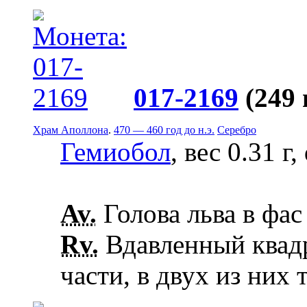
017-2169
(249
Храм Аполлона
.
470 — 460 год до н.э.
Серебро
Гемиобол
, вес 0.31 г
Av.
Голова льва в фас
Rv.
Вдавленный квадр
части, в двух из них 