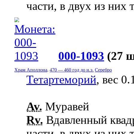
части, в двух из них 
000-1093
(27 
Храм Аполлона
.
470 — 460 год до н.э.
Серебро
Тетартеморий
, вес 0.
Av.
Муравей
Rv.
Вдавленный квадр
части, в двух из них 