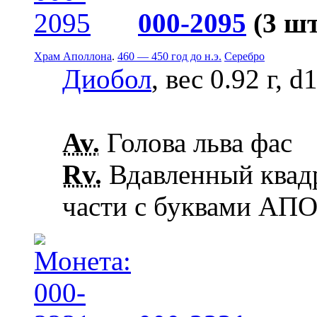
000-2095
(3 шт
Храм Аполлона
.
460 — 450 год до н.э.
Серебро
Диобол
, вес 0.92 г, 
Av.
Голова льва фас
Rv.
Вдавленный квадр
части с буквами АПО