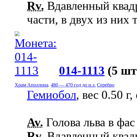
Rv.
Вдавленный квадр
части, в двух из них 
014-1113
(5 шт
Храм Аполлона
.
480 — 470 год до н.э.
Серебро
Гемиобол
, вес 0.50 г
Av.
Голова льва в фас
Rv.
Вдавленный квадр