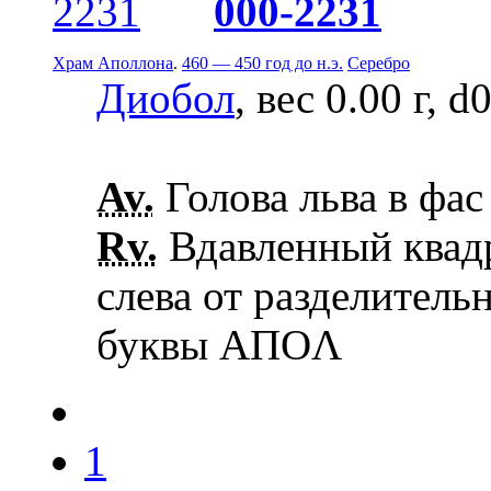
000-2231
Храм Аполлона
.
460 — 450 год до н.э.
Серебро
Диобол
, вес 0.00 г, d
Av.
Голова льва в фас
Rv.
Вдавленный квадр
слева от разделитель
буквы АПОΛ
1