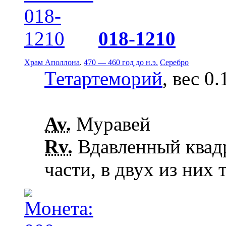
018-1210
Храм Аполлона
.
470 — 460 год до н.э.
Серебро
Тетартеморий
, вес 0.
Av.
Муравей
Rv.
Вдавленный квадр
части, в двух из них 