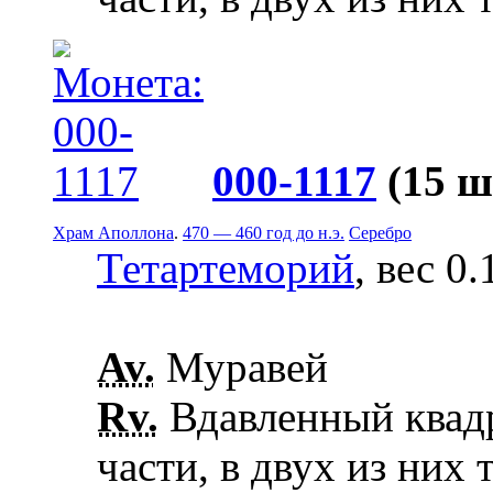
000-1117
(15 ш
Храм Аполлона
.
470 — 460 год до н.э.
Серебро
Тетартеморий
, вес 0.
Av.
Муравей
Rv.
Вдавленный квадр
части, в двух из них 