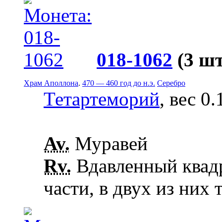
018-1062
(3 шт
Храм Аполлона
.
470 — 460 год до н.э.
Серебро
Тетартеморий
, вес 0.
Av.
Муравей
Rv.
Вдавленный квадр
части, в двух из них 