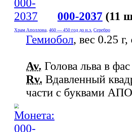
000-2037
(11 ш
Храм Аполлона
.
460 — 450 год до н.э.
Серебро
Гемиобол
, вес 0.25 г
Av.
Голова льва в фас
Rv.
Вдавленный квадр
части с буквами АПО