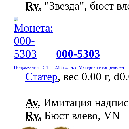
Rv.
"Звезда", бюст вл
000-5303
Подражания
.
154 — 228 год н.э.
Материал неопределен
Статер
, вес 0.00 г, d0
Av.
Имитация надписи
Rv.
Бюст влево, VN