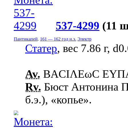
537-4299
(11 ш
Пантикапей
.
161 — 162 год н.э.
Электр
Статер
, вес 7.86 г, d0
Av.
ΒΑCΙΛΕωC ΕΥΠΑΤ
Rv.
Бюст Антонина Пи
б.э.), «копье».