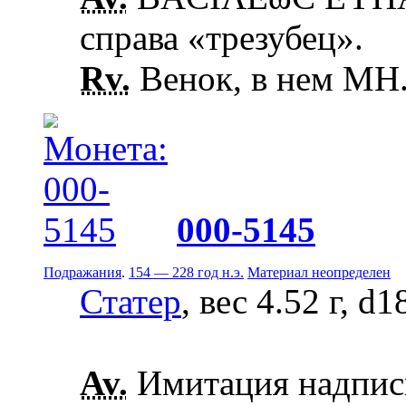
справа «трезубец».
Rv.
Венок, в нем ΜΗ
000-5145
Подражания
.
154 — 228 год н.э.
Материал неопределен
Статер
, вес 4.52 г, d
Av.
Имитация надписи