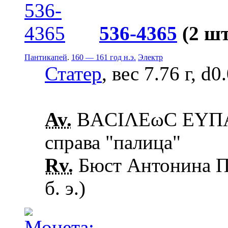
536-4365
(2 шт
Пантикапей
.
160 — 161 год н.э.
Электр
Статер
, вес 7.76 г, d0
Av.
ΒΑCΙΛΕωC ΕΥΠΑΤ
справа "палица"
Rv.
Бюст Антонина Пи
б. э.)