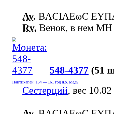
Av.
ΒΑCΙΛΕωC ΕΥΠΑΤ
Rv.
Венок, в нем ΜΗ
548-4377
(51 
Пантикапей
.
154 — 161 год н.э.
Медь
Сестерций
, вес 10.82
Av.
ΒΑCΙΛΕωC ΕΥΠΑΤ