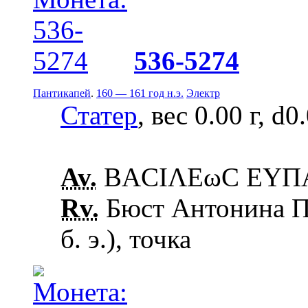
536-5274
Пантикапей
.
160 — 161 год н.э.
Электр
Статер
, вес 0.00 г, d0
Av.
ΒΑCΙΛΕωC ΕΥΠΑΤ
Rv.
Бюст Антонина Пи
б. э.), точка