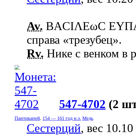
Av.
ΒΑCΙΛΕωC ΕΥΠΑΤ
справа «трезубец».
Rv.
Нике с венком в 
547-4702
(2 шт
Пантикапей
.
154 — 161 год н.э.
Медь
Сестерций
, вес 10.10