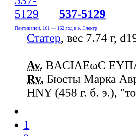
537-5129
Пантикапей
.
161 — 162 год н.э.
Электр
Статер
, вес 7.74 г, d
Av.
ΒΑCΙΛΕωC ΕΥΠΑΤ
Rv.
Бюсты Марка Авре
ΗΝΥ (458 г. б. э.), "
1