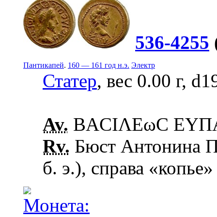
536-4255
Пантикапей
.
160 — 161 год н.э.
Электр
Статер
, вес 0.00 г, d
Av.
ΒΑCΙΛΕωC ΕΥΠΑΤ
Rv.
Бюст Антонина Пи
б. э.), справа «копье»