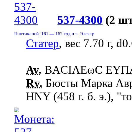
537-4300
(2 шт
Пантикапей
.
161 — 162 год н.э.
Электр
Статер
, вес 7.70 г, d0
Av.
ΒΑCΙΛΕωC ΕΥΠΑΤ
Rv.
Бюсты Марка Авре
ΗΝΥ (458 г. б. э.), "