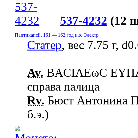
537-4232
(12 
Пантикапей
.
161 — 162 год н.э.
Электр
Статер
, вес 7.75 г, d0
Av.
ΒΑCΙΛΕωC ΕΥΠΑΤ
справа палица
Rv.
Бюст Антонина Пи
б.э.)