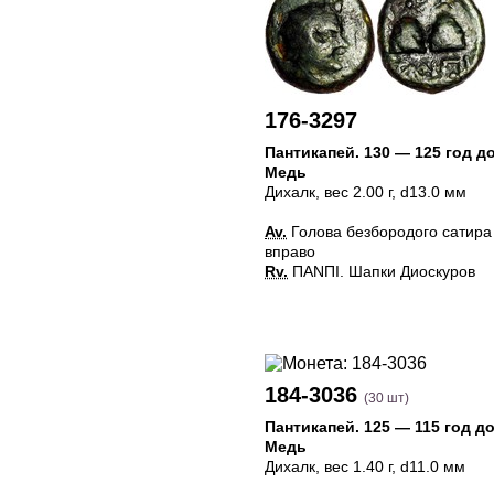
176-3297
Пантикапей
.
130 — 125 год до
Медь
Дихалк
, вес 2.00 г, d13.0 мм
Av.
Голова безбородого сатира 
вправо
Rv.
ПANПI. Шапки Диоскуров
184-3036
(30 шт)
Пантикапей
.
125 — 115 год до
Медь
Дихалк
, вес 1.40 г, d11.0 мм