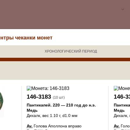
нтры чеканки монет
ХРОНОЛОГИЧЕСКИЙ ПЕРИОД
146-3183
146-3
(10 шт)
Пантикапей
.
220 — 210 год до н.э.
Пантик
Медь
Медь
Дихалк
, вес 1.10 г, d1.0 мм
Дихалк
,
Av.
Голова Аполлона вправо
Av.
Голо