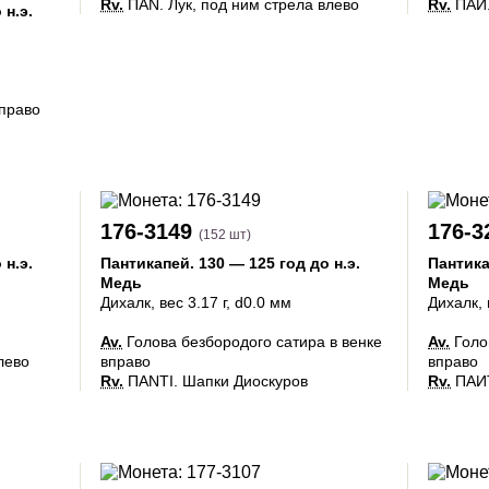
Rv.
ПАN. Лук, под ним стрела влево
Rv.
ПАИ.
 н.э.
вправо
176-3149
176-3
(152 шт)
 н.э.
Пантикапей
.
130 — 125 год до н.э.
Пантик
Медь
Медь
Дихалк
, вес 3.17 г, d0.0 мм
Дихалк
,
Av.
Голова безбородого сатира в венке
Av.
Голо
лево
вправо
вправо
Rv.
ΠΑΝΤΙ. Шапки Диоскуров
Rv.
ΠΑИΤ