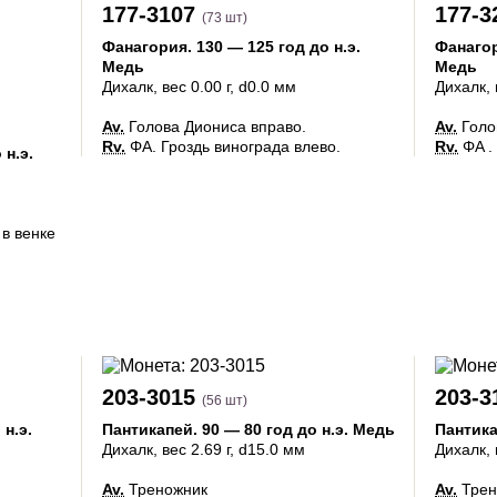
177-3107
177-3
(73 шт)
Фанагория
.
130 — 125 год до н.э.
Фанаго
Медь
Медь
Дихалк
, вес 0.00 г, d0.0 мм
Дихалк
,
Av.
Голова Диониса вправо.
Av.
Голо
Rv.
ΦΑ. Гроздь винограда влево.
Rv.
ΦΑ .
 н.э.
в венке
203-3015
203-3
(56 шт)
 н.э.
Пантикапей
.
90 — 80 год до н.э.
Медь
Пантик
Дихалк
, вес 2.69 г, d15.0 мм
Дихалк
,
Av.
Треножник
Av.
Трен