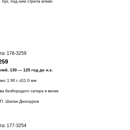
 Лук, под ним стрела влево
259
апей
.
130 — 125 год до н.э.
 вес 1.90 г, d11.0 мм
ва безбородого сатира в венке
Ι. Шапки Диоскуров