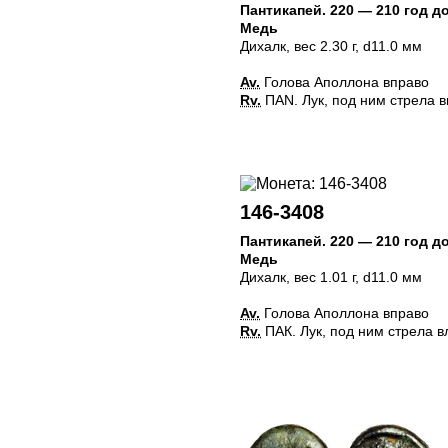
Пантикапей
.
220 — 210 год до
Медь
Дихалк
, вес 2.30 г, d11.0 мм
Av.
Голова Аполлона вправо
Rv.
ПАN. Лук, под ним стрела 
146-3408
Пантикапей
.
220 — 210 год до
Медь
Дихалк
, вес 1.01 г, d11.0 мм
Av.
Голова Аполлона вправо
Rv.
ПАК. Лук, под ним стрела в