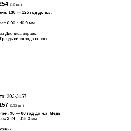
254
(10 шт)
рия
.
130 — 125 год до н.э.
 вес 0.00 г, d0.0 мм
ва Диониса вправо.
 Гроздь винограда вправо.
157
(132 шт)
апей
.
90 — 80 год до н.э.
Медь
 вес 3.24 г, d15.0 мм
ожник