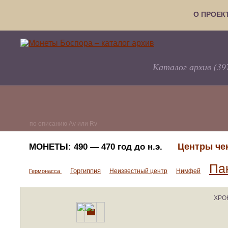
О ПРОЕК
Каталог архив (39
по описанию Av или Rv
Центры че
МОНЕТЫ:
490 — 470 год до н.э.
Па
Горгиппия
Неизвестный центр
Нимфей
Гермонасса
ХРО