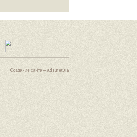
Создание сайта –
atis.net.ua