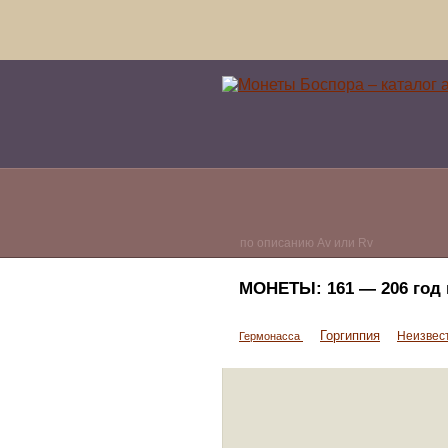
по описанию Av или Rv
МОНЕТЫ:
161 — 206 год 
Горгиппия
Неизвес
Гермонасса