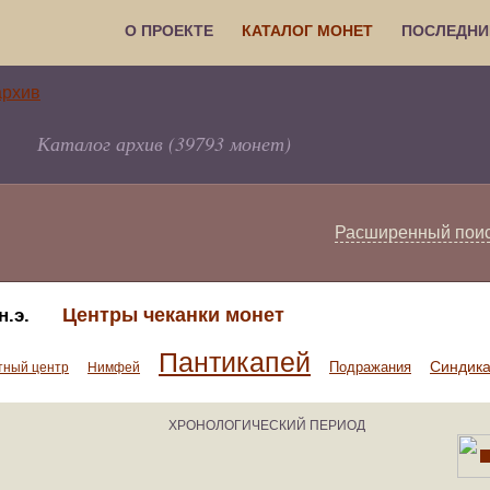
О ПРОЕКТЕ
КАТАЛОГ МОНЕТ
ПОСЛЕДНИ
Каталог архив (39793 монет)
Расширенный пои
Центры чеканки монет
н.э.
Пантикапей
Синдик
Подражания
тный центр
Нимфей
ХРОНОЛОГИЧЕСКИЙ ПЕРИОД