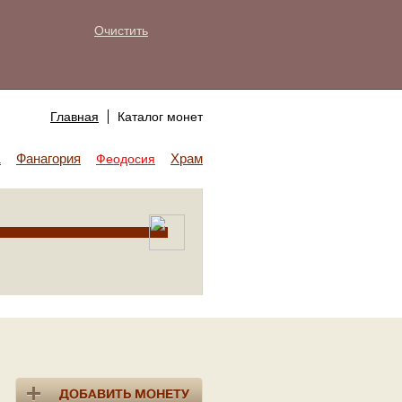
Очистить
Главная
Каталог монет
Фанагория
Храм Аполлона
а
Феодосия