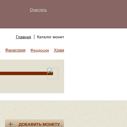
Очистить
Главная
Каталог монет
Фанагория
Храм Аполлона
а
Феодосия