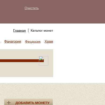
Очистить
Главная
Каталог монет
Фанагория
Храм Аполлона
а
Феодосия