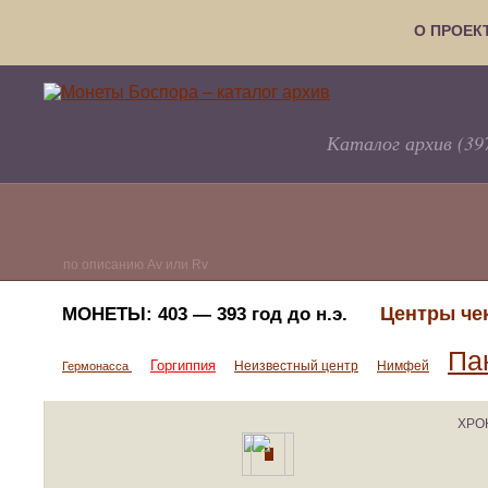
О ПРОЕК
Каталог архив (39
по описанию Av или Rv
Центры че
МОНЕТЫ:
403 — 393 год до н.э.
Па
Горгиппия
Неизвестный центр
Нимфей
Гермонасса
ХРО