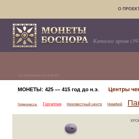
О ПРОЕК
Каталог архив (39
по описанию Av или Rv
Центры че
МОНЕТЫ:
425 — 415 год до н.э.
Па
Горгиппия
Неизвестный центр
Нимфей
Гермонасса
ХРО