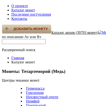
О проекте
Каталог монет
Последние поступления
Контакты
Каталог архив (39793 монет)
по описанию Av или Rv
Расширенный поиск
Главная
Каталог монет
Монеты: Тетартеморий (Медь)
Центры чеканки монет
Гермонасса
Горгиппия
Неизвестный центр
Нимфей
Пантикапей