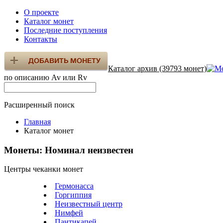
О проекте
Каталог монет
Последние поступления
Контакты
Каталог архив (39793 монет)
по описанию Av или Rv
Расширенный поиск
Главная
Каталог монет
Монеты: Номинал неизвестен
Центры чеканки монет
Гермонасса
Горгиппия
Неизвестный центр
Нимфей
Пантикапей