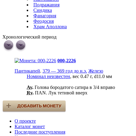
Подражания
Синдика
Фанагория
Феодосия
Храм Аполлона
Хронологический период
000-2226
Пантикапей
.
379 — 369 год до н.э.
Железо
Номинал неизвестен
, вес 0.47 г, d11.0 мм
Av.
Голова бородатого сатира в 3/4 вправо
Rv.
ПАN. Лук тетивой вверх
О проекте
Каталог монет
Последние поступления