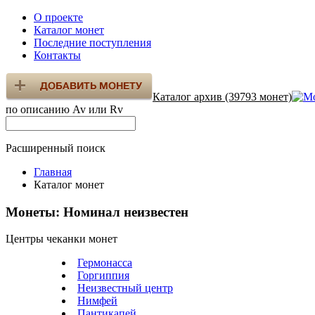
О проекте
Каталог монет
Последние поступления
Контакты
Каталог архив (39793 монет)
по описанию Av или Rv
Расширенный поиск
Главная
Каталог монет
Монеты: Номинал неизвестен
Центры чеканки монет
Гермонасса
Горгиппия
Неизвестный центр
Нимфей
Пантикапей