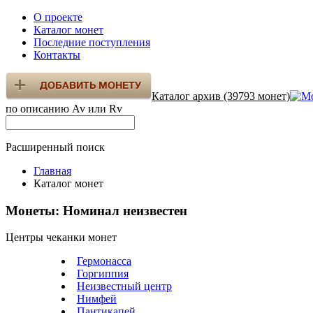
О проекте
Каталог монет
Последние поступления
Контакты
Каталог архив (39793 монет)
по описанию Av или Rv
Расширенный поиск
Главная
Каталог монет
Монеты: Номинал неизвестен
Центры чеканки монет
Гермонасса
Горгиппия
Неизвестный центр
Нимфей
Пантикапей