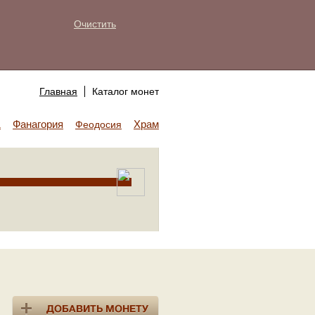
Очистить
Главная
Каталог монет
Фанагория
Храм Аполлона
а
Феодосия