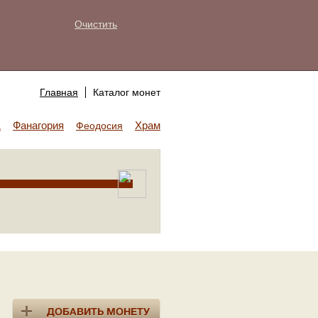
Очистить
Главная
Каталог монет
Фанагория
Храм Аполлона
а
Феодосия