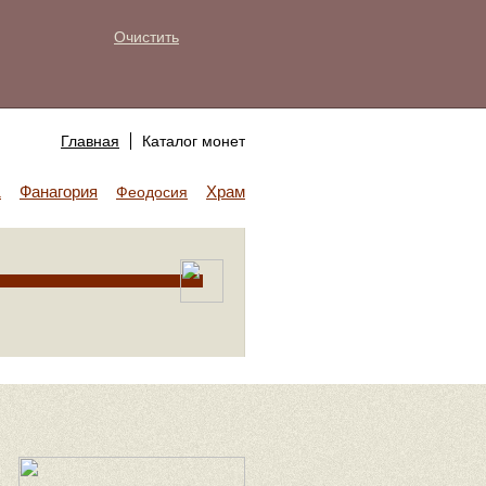
Очистить
Главная
Каталог монет
Фанагория
Храм Аполлона
а
Феодосия