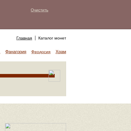
Очистить
Главная
Каталог монет
Фанагория
Храм Аполлона
а
Феодосия