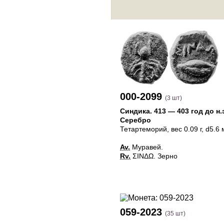
000-2099
(3 шт)
Синдика
.
413 — 403 год до н.
Серебро
Тетартеморий
, вес 0.09 г, d5.6
Av.
Муравей.
Rv.
ΣINΔΩ. Зерно
059-2023
(35 шт)