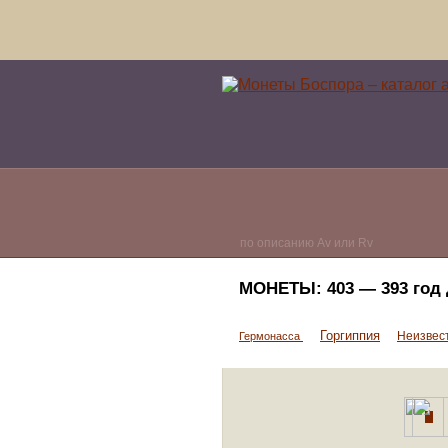
по описанию Av или Rv
МОНЕТЫ:
403 — 393 год 
Горгиппия
Неизвес
Гермонасса