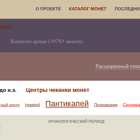
О ПРОЕКТЕ
КАТАЛОГ МОНЕТ
ПОСЛЕДНИ
Каталог архив (39793 монет)
Расширенный пои
Центры чеканки монет
до н.э.
Пантикапей
Синдик
Подражания
тный центр
Нимфей
ХРОНОЛОГИЧЕСКИЙ ПЕРИОД