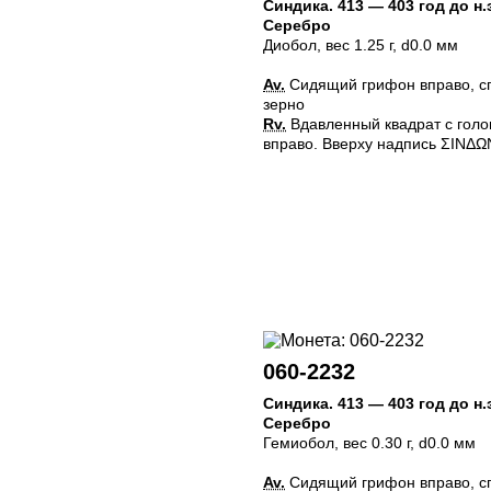
Синдика
.
413 — 403 год до н.
Серебро
Диобол
, вес 1.25 г, d0.0 мм
Av.
Сидящий грифон вправо, с
зерно
Rv.
Вдавленный квадрат с голо
вправо. Вверху надпись ΣINΔΩ
060-2232
Синдика
.
413 — 403 год до н.
Серебро
Гемиобол
, вес 0.30 г, d0.0 мм
Av.
Сидящий грифон вправо, с