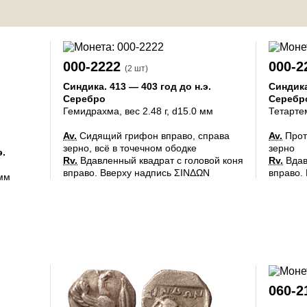
000-2222
000-2
(2 шт)
Синдика
.
413 — 403 год до н.э.
Синдик
Серебро
Серебр
Гемидрахма
, вес 2.48 г, d15.0 мм
Тетарте
Av.
Сидящий грифон вправо, справа
Av.
Прот
зерно, всё в точечном ободке
зерно
э.
Rv.
Вдавленный квадрат с головой коня
Rv.
Вдав
вправо. Вверху надпись ΣINΔΩN
вправо.
 мм
060-2