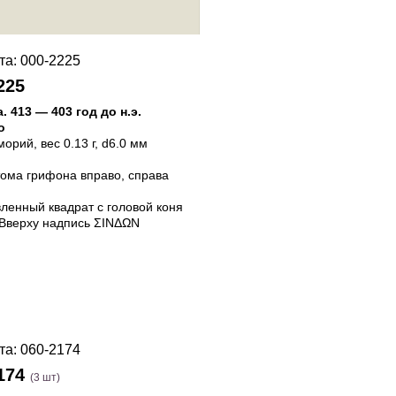
225
а
.
413 — 403 год до н.э.
о
морий
, вес 0.13 г, d6.0 мм
ома грифона вправо, справа
ленный квадрат с головой коня
 Вверху надпись ΣINΔΩN
174
(3 шт)