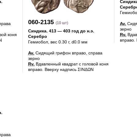
э.
Синдик
Серебр
Гемиоб
060-2135
(10 шт)
права
Av.
Сидя
зерно
Синдика
.
413 — 403 год до н.э.
вой коня
Rv.
Вдав
Серебро
N
вправо.
Гемиобол
, вес 0.30 г, d0.0 мм
Av.
Сидящий грифон вправо, справа
зерно
Rv.
Вдавленный квадрат с головой коня
вправо. Вверху надпись ΣINΔΩN
э.
права