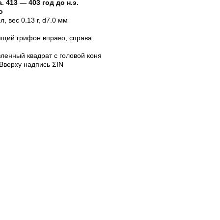
а
.
413 — 403 год до н.э.
о
ол
, вес 0.13 г, d7.0 мм
щий грифон вправо, справа
ленный квадрат с головой коня
 Вверху надпись ΣIN