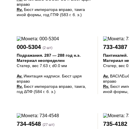
вправо
Rv.
Бюст императора вправо, тамга
иной формы, год ΓΠΦ (583 г. б. э.)
000-5304
733-4387
(2 шт)
Подражания
.
287 — 288 год н.э.
Пантикапей
.
Материал неопределен
Материал н
Статер
, вес 7.63 г, d0.0 мм
Статер
, вес 0
Av.
Имитация надписи. Бюст царя
Av.
ΒΑCΙΛΕωC
вправо
вправо
Rv.
Бюст императора вправо, тамга,
Rv.
Бюст импе
год ΔΠΦ (584 г. б. э.)
иной формы, г
734-4548
735-4182
(27 шт)