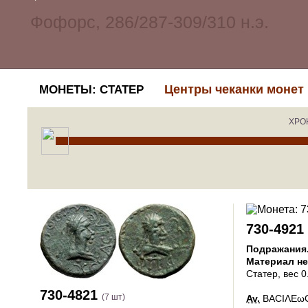
Центры чеканки монет
МОНЕТЫ: СТАТЕР
ХРО
730-4921
Подражания
Материал н
Статер
, вес 0
730-4821
(7 шт)
Av.
ΒΑCΙΛΕωC