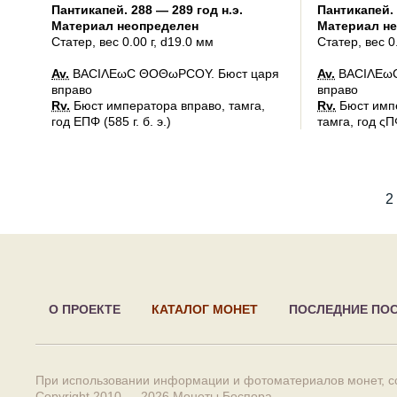
Пантикапей
.
288 — 289 год н.э.
Пантикапей
.
Материал неопределен
Материал н
Статер
, вес 0.00 г, d19.0 мм
Статер
, вес 0
Av.
ΒΑCΙΛΕωC ΘΟΘωΡCΟΥ. Бюст царя
Av.
ΒΑCΙΛΕωC
вправо
вправо
Rv.
Бюст императора вправо, тамга,
Rv.
Бюст импе
год ΕΠΦ (585 г. б. э.)
тамга, год ςΠΦ
1
2
О ПРОЕКТЕ
КАТАЛОГ МОНЕТ
ПОСЛЕДНИЕ ПО
При использовании информации и фотоматериалов монет, сс
Copyright 2010 — 2026
Монеты Боспора
.