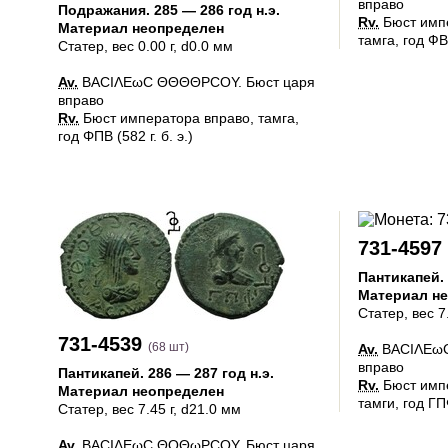
вправо
Подражания
.
285 — 286 год н.э.
Rv.
Бюст импе
Материал неопределен
тамга, год ФВП
Статер
, вес 0.00 г, d0.0 мм
Av.
ΒΑCΙΛΕωC ΘΘΘΘΡCΟΥ. Бюст царя
вправо
Rv.
Бюст императора вправо, тамга,
год ΦΠΒ (582 г. б. э.)
731-4597
Пантикапей
.
Материал н
Статер
, вес 7
731-4539
(68 шт)
Av.
ΒΑCΙΛΕωC
вправо
Пантикапей
.
286 — 287 год н.э.
Rv.
Бюст импе
Материал неопределен
тамги, год ΓΠΦ
Статер
, вес 7.45 г, d21.0 мм
Av.
ΒΑCΙΛΕωC ΘΟΘωΡCΟΥ. Бюст царя