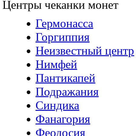
Центры чеканки монет
Гермонасса
Горгиппия
Неизвестный центр
Нимфей
Пантикапей
Подражания
Синдика
Фанагория
Феодосия