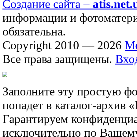
Создание сайта –
atis.net.
информации и фотоматериа
обязательна.
Copyright 2010 — 2026
М
Все права защищены.
Вхо
Заполните эту простую фо
попадет в каталог-архив 
Гарантируем конфиденциа
исключительно по Вашему