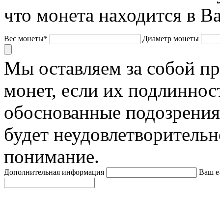
что монета находится в В
Вес монеты*
Диаметр монеты
Мы оставляем за собой п
монет, если их подлиннос
обоснованные подозрения
будет неудовлетворительн
понимание.
Дополнительная информация
Ваш e