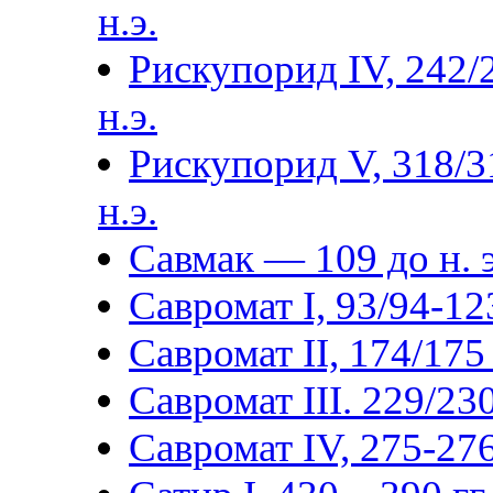
н.э.
Рискупорид IV, 242/
н.э.
Рискупорид V, 318/3
н.э.
Савмак — 109 до н. э
Савромат I, 93/94-123
Савромат II, 174/175 
Савромат III. 229/230
Савромат IV, 275-276