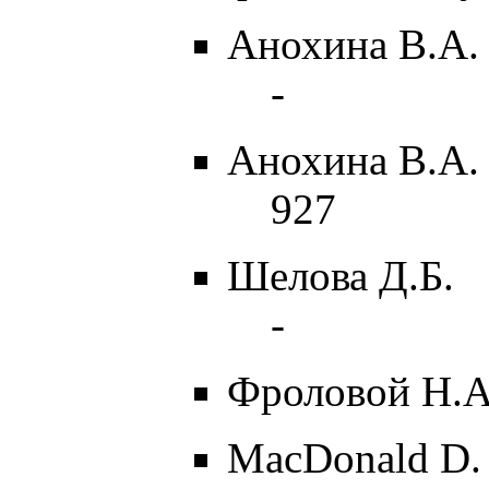
Анохина В.А. 
-
Анохина В.А. 
927
Шелова Д.Б.
-
Фроловой Н.А
MacDonald D.