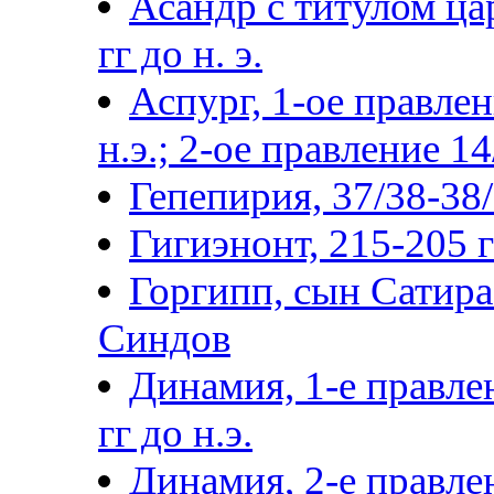
Асандр с титулом цар
гг до н. э.
Аспург, 1-ое правлен
н.э.; 2-ое правление 14
Гепепирия, 37/38-38/3
Гигиэнонт, 215-205 гг
Горгипп, сын Сатира 
Синдов
Динамия, 1-е правле
гг до н.э.
Динамия, 2-е правлен