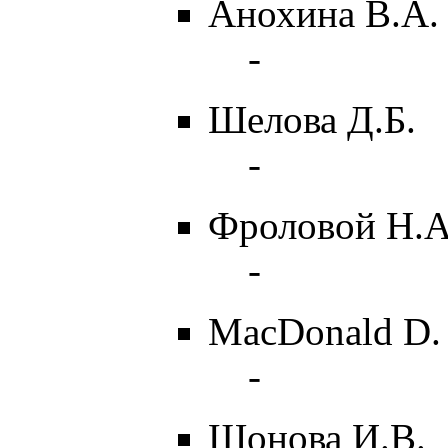
Анохина В.А. 
-
Шелова Д.Б.
-
Фроловой Н.А
-
MacDonald D.
-
Шонова И.В.