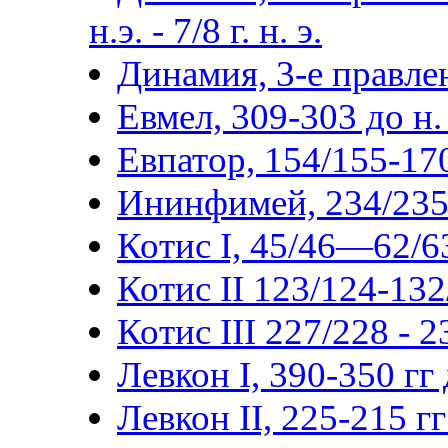
н.э. - 7/8 г. н. э.
Динамия, 3-е правлен
Евмел, 309-303 до н. 
Евпатор, 154/155-170/
Ининфимей, 234/235-2
Котис I, 45/46—62/63
Котис II 123/124-132
Котис III 227/228 - 
Левкон I, 390-350 гг д
Левкон II, 225-215 гг 