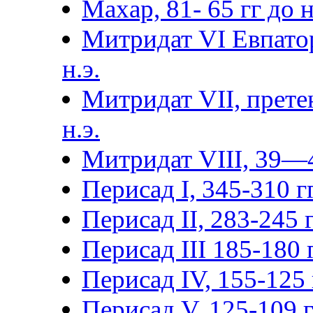
Махар, 81- 65 гг до н.
Митридат VI Евпатор
н.э.
Митридат VII, прете
н.э.
Митридат VIII, 39—4
Перисад I, 345-310 гг
Перисад II, 283-245 г
Перисад III 185-180 г
Перисад IV, 155-125 г
Перисад V, 125-109 гг