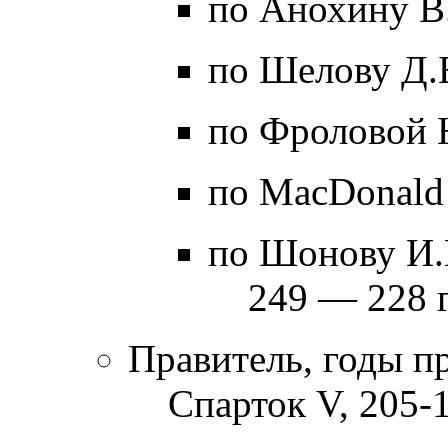
по Анохину В.
по Шелову Д.
по Фроловой 
по MacDonald
по Шонову И.
249 — 228 г
Правитель, годы п
Спарток V, 205-18