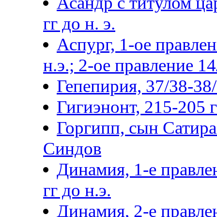
Асандр с титулом цар
гг до н. э.
Аспург, 1-ое правлен
н.э.; 2-ое правление 14
Гепепирия, 37/38-38/3
Гигиэнонт, 215-205 гг
Горгипп, сын Сатира 
Синдов
Динамия, 1-е правле
гг до н.э.
Динамия, 2-е правлен