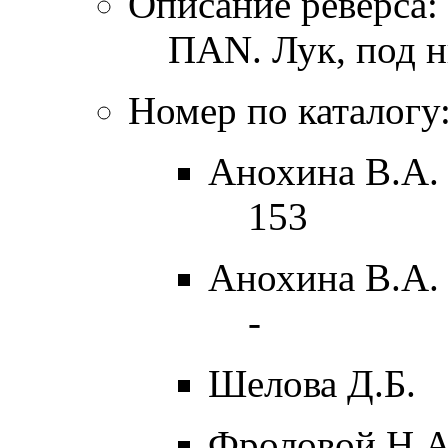
Описание реверса:
ΠΑΝ. Лук, под н
Номер по каталогу
Анохина В.А. 
153
Анохина В.А. 
-
Шелова Д.Б.
Фроловой Н.А