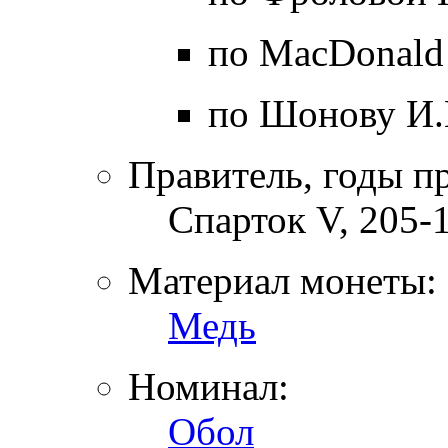
по MacDonald
по Шонову И.
Правитель, годы п
Спарток V, 205-18
Материал монеты:
Медь
Номинал:
Обол