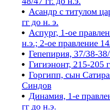
48/47 гг. до н.э.
Асандр с титулом цар
гг до н. э.
Аспург, 1-ое правлен
н.э.; 2-ое правление 14
Гепепирия, 37/38-38/3
Гигиэнонт, 215-205 гг
Горгипп, сын Сатира 
Синдов
Динамия, 1-е правле
гг до н.э.