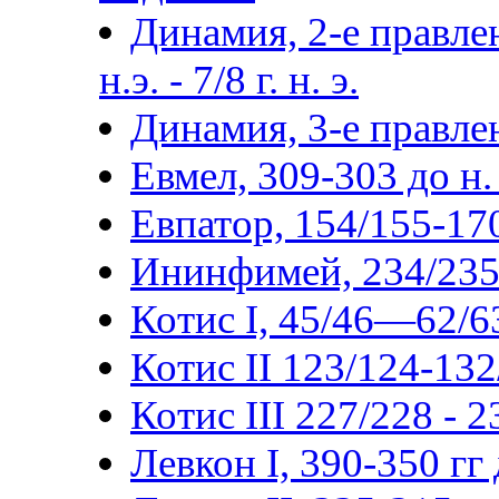
Динамия, 2-е правлен
н.э. - 7/8 г. н. э.
Динамия, 3-е правлен
Евмел, 309-303 до н. 
Евпатор, 154/155-170/
Ининфимей, 234/235-2
Котис I, 45/46—62/63
Котис II 123/124-132
Котис III 227/228 - 
Левкон I, 390-350 гг д