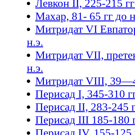
Левкон II, 225-215 гг 
Махар, 81- 65 гг до н.
Митридат VI Евпатор
н.э.
Митридат VII, прете
н.э.
Митридат VIII, 39—4
Перисад I, 345-310 гг
Перисад II, 283-245 г
Перисад III 185-180 г
Перисад IV, 155-125 г