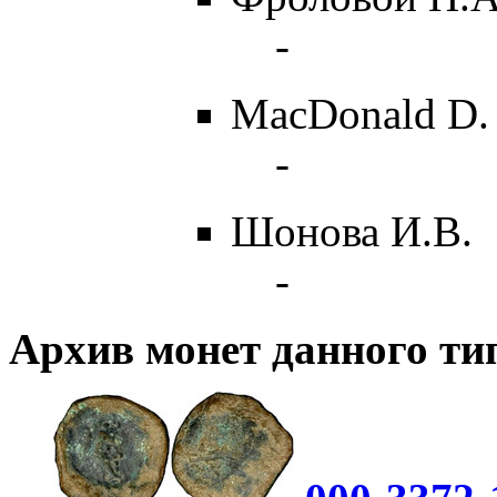
-
MacDonald D.
-
Шонова И.В.
-
Архив монет данного ти