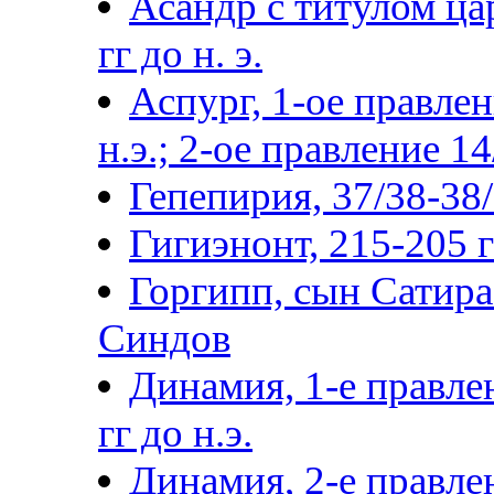
Асандр с титулом цар
гг до н. э.
Аспург, 1-ое правлен
н.э.; 2-ое правление 14
Гепепирия, 37/38-38/3
Гигиэнонт, 215-205 гг
Горгипп, сын Сатира 
Синдов
Динамия, 1-е правле
гг до н.э.
Динамия, 2-е правлен