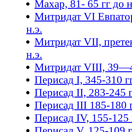
Махар, 81- 65 гг до н.
Митридат VI Евпатор
н.э.
Митридат VII, прете
н.э.
Митридат VIII, 39—4
Перисад I, 345-310 гг
Перисад II, 283-245 г
Перисад III 185-180 г
Перисад IV, 155-125 г
Перисад V, 125-109 гг