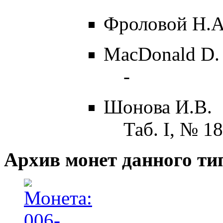
Фроловой Н.А
MacDonald D.
-
Шонова И.В.
Таб. I, № 18
Архив монет данного ти