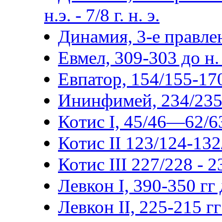
н.э. - 7/8 г. н. э.
Динамия, 3-е правлен
Евмел, 309-303 до н. 
Евпатор, 154/155-170/
Ининфимей, 234/235-2
Котис I, 45/46—62/63
Котис II 123/124-132
Котис III 227/228 - 
Левкон I, 390-350 гг д
Левкон II, 225-215 гг 