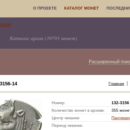
О ПРОЕКТЕ
КАТАЛОГ МОНЕТ
ПОСЛЕДНИ
Каталог архив (39793 монет)
Расширенный пои
156-14
Главная
Номер:
132-3156
Количество монет в архиве:
355 моне
Центр чеканки:
Пантикап
Период чеканки: