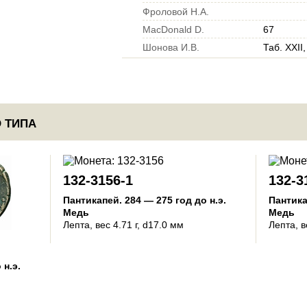
Фроловой Н.А.
MacDonald D.
67
Шонова И.В.
Таб. XXII
 ТИПА
132-3156-1
132-3
Пантикапей
.
284 — 275 год до н.э.
Пантик
Медь
Медь
Лепта
, вес 4.71 г, d17.0 мм
Лепта
, 
 н.э.