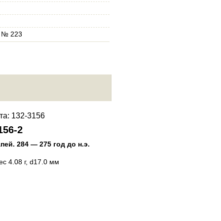
, № 223
156-2
132-3156-3
апей
.
284 — 275 год до н.э.
Пантикапей
.
284 — 275 год до
Медь
вес 4.08 г, d17.0 мм
Лепта
, вес 4.66 г, d17.0 мм