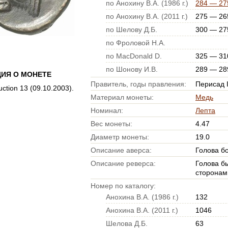
по Анохину В.А. (1986 г.)
284 — 275
по Анохину В.А. (2011 г.)
275 — 265
по Шелову Д.Б.
300 — 275
по Фроловой Н.А.
по MacDonald D.
325 — 310
по Шонову И.В.
289 — 289
ИЯ О МОНЕТЕ
Правитель, годы правления:
Перисад II
ction 13 (09.10.2003).
Материал монеты:
Медь
Номинал:
Лепта
Вес монеты:
4.47
Диаметр монеты:
19.0
Описание аверса:
Голова б
Описание реверса:
Голова бы
сторонам
Номер по каталогу:
Анохина В.А. (1986 г.)
132
Анохина В.А. (2011 г.)
1046
Шелова Д.Б.
63