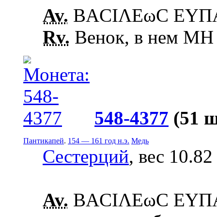
Av.
ΒΑCΙΛΕωC ΕΥΠΑΤ
Rv.
Венок, в нем ΜΗ
548-4377
(51 
Пантикапей
.
154 — 161 год н.э.
Медь
Сестерций
, вес 10.82
Av.
ΒΑCΙΛΕωC ΕΥΠΑΤ