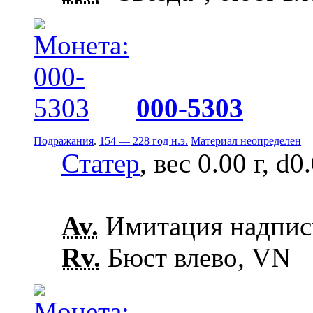
000-5303
Подражания
.
154 — 228 год н.э.
Материал неопределен
Статер
, вес 0.00 г, d0
Av.
Имитация надписи
Rv.
Бюст влево, VN