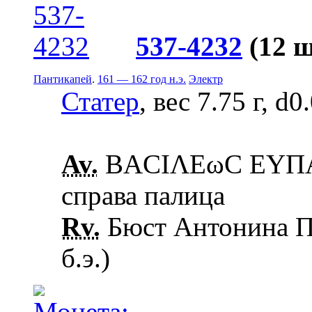
537-4232
(12 
Пантикапей
.
161 — 162 год н.э.
Электр
Статер
, вес 7.75 г, d0
Av.
ΒΑCΙΛΕωC ΕΥΠΑΤ
справа палица
Rv.
Бюст Антонина Пи
б.э.)