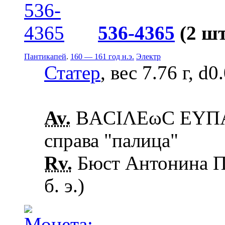
536-4365
(2 шт
Пантикапей
.
160 — 161 год н.э.
Электр
Статер
, вес 7.76 г, d0
Av.
ΒΑCΙΛΕωC ΕΥΠΑΤ
справа "палица"
Rv.
Бюст Антонина Пи
б. э.)