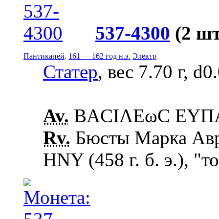
537-4300
(2 шт
Пантикапей
.
161 — 162 год н.э.
Электр
Статер
, вес 7.70 г, d0
Av.
ΒΑCΙΛΕωC ΕΥΠΑΤ
Rv.
Бюсты Марка Авре
ΗΝΥ (458 г. б. э.), "