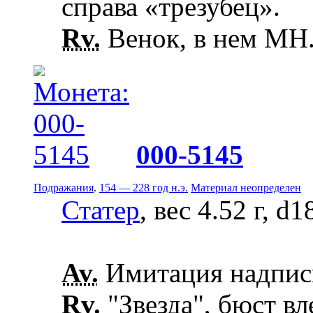
справа «трезубец».
Rv.
Венок, в нем ΜΗ
000-5145
Подражания
.
154 — 228 год н.э.
Материал неопределен
Статер
, вес 4.52 г, d
Av.
Имитация надписи
Rv.
"Звезда", бюст вл