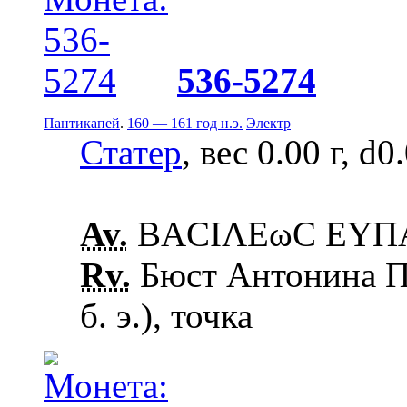
536-5274
Пантикапей
.
160 — 161 год н.э.
Электр
Статер
, вес 0.00 г, d0
Av.
ΒΑCΙΛΕωC ΕΥΠΑΤ
Rv.
Бюст Антонина Пи
б. э.), точка