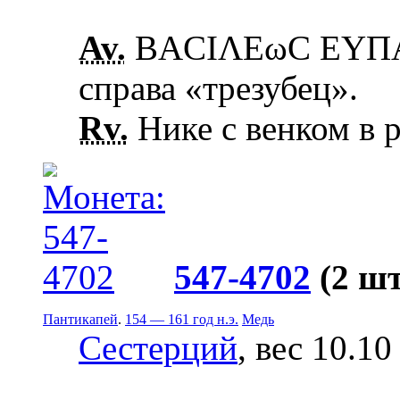
Av.
ΒΑCΙΛΕωC ΕΥΠΑΤ
справа «трезубец».
Rv.
Нике с венком в 
547-4702
(2 шт
Пантикапей
.
154 — 161 год н.э.
Медь
Сестерций
, вес 10.10