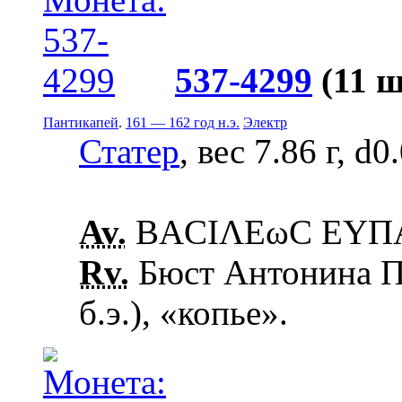
537-4299
(11 ш
Пантикапей
.
161 — 162 год н.э.
Электр
Статер
, вес 7.86 г, d0
Av.
ΒΑCΙΛΕωC ΕΥΠΑΤ
Rv.
Бюст Антонина Пи
б.э.), «копье».