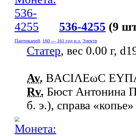
536-4255
(9 шт
Пантикапей
.
160 — 161 год н.э.
Электр
Статер
, вес 0.00 г, d
Av.
ΒΑCΙΛΕωC ΕΥΠΑΤ
Rv.
Бюст Антонина Пи
б. э.), справа «копье»