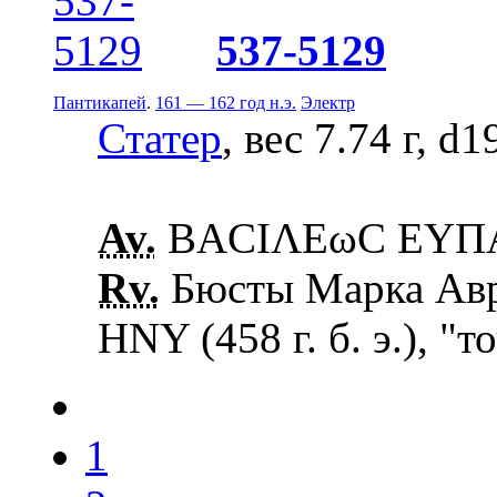
537-5129
Пантикапей
.
161 — 162 год н.э.
Электр
Статер
, вес 7.74 г, d
Av.
ΒΑCΙΛΕωC ΕΥΠΑΤ
Rv.
Бюсты Марка Авре
ΗΝΥ (458 г. б. э.), "
1