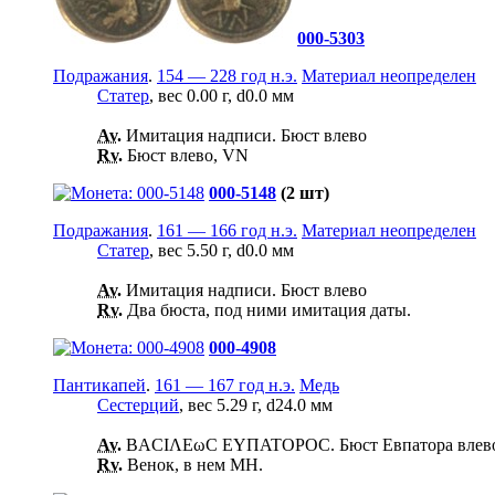
000-5303
Подражания
.
154 — 228 год н.э.
Материал неопределен
Статер
, вес 0.00 г, d0.0 мм
Av.
Имитация надписи. Бюст влево
Rv.
Бюст влево, VN
000-5148
(2 шт)
Подражания
.
161 — 166 год н.э.
Материал неопределен
Статер
, вес 5.50 г, d0.0 мм
Av.
Имитация надписи. Бюст влево
Rv.
Два бюста, под ними имитация даты.
000-4908
Пантикапей
.
161 — 167 год н.э.
Медь
Сестерций
, вес 5.29 г, d24.0 мм
Av.
ΒΑCΙΛΕωC ΕΥΠΑΤΟΡΟC. Бюст Евпатора влево, 
Rv.
Венок, в нем ΜΗ.