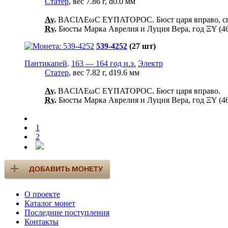
Статер
, вес 7.86 г, d0.0 мм
Av.
ΒΑCΙΛΕωC ΕΥΠΑΤΟΡΟC. Бюст царя вправо, сп
Rv.
Бюсты Марка Аврелия и Луция Вера, год ΞΥ (460 
539-4252
(27 шт)
Пантикапей
.
163 — 164 год н.э.
Электр
Статер
, вес 7.82 г, d19.6 мм
Av.
ΒΑCΙΛΕωC ΕΥΠΑΤΟΡΟC. Бюст царя вправо.
Rv.
Бюсты Марка Аврелия и Луция Вера, год ΞΥ (460 г
1
2
О проекте
Каталог монет
Последние поступления
Контакты