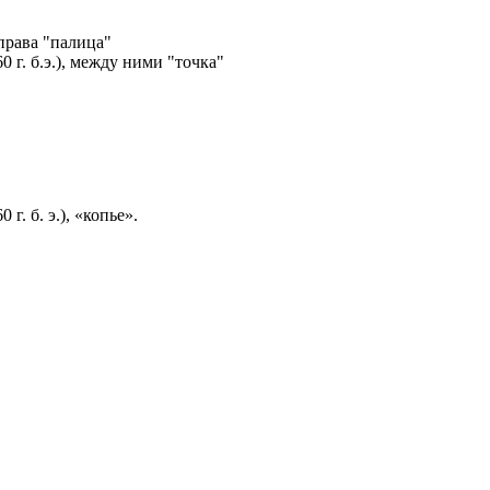
рава "палица"
г. б.э.), между ними "точка"
. б. э.), «копье».