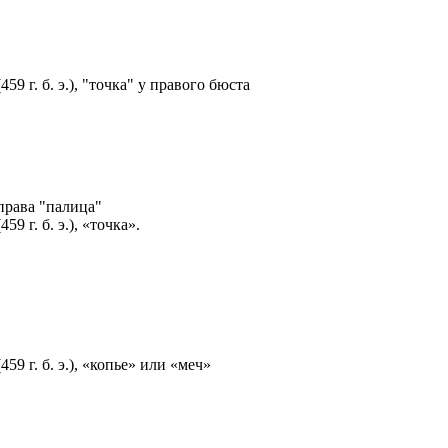
 г. б. э.), "точка" у правого бюста
рава "палица"
 г. б. э.), «точка».
 г. б. э.), «копье» или «меч»