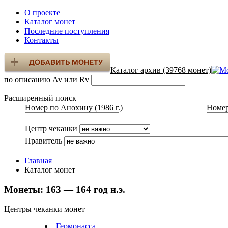
О проекте
Каталог монет
Последние поступления
Контакты
Каталог архив (39768 монет)
по описанию Av или Rv
Расширенный поиск
Номер по Анохину (1986 г.)
Номер
Центр чеканки
Правитель
Главная
Каталог монет
Монеты:
163 — 164 год н.э.
Центры чеканки монет
Гермонасса