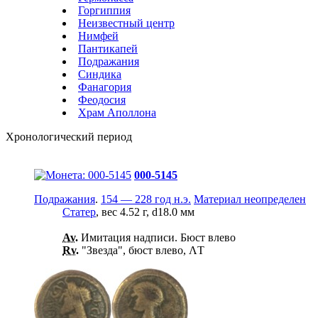
Горгиппия
Неизвестный центр
Нимфей
Пантикапей
Подражания
Синдика
Фанагория
Феодосия
Храм Аполлона
Хронологический период
000-5145
Подражания
.
154 — 228 год н.э.
Материал неопределен
Статер
, вес 4.52 г, d18.0 мм
Av.
Имитация надписи. Бюст влево
Rv.
"Звезда", бюст влево, ΛТ