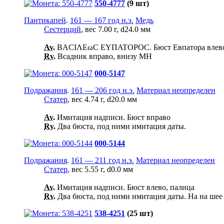
550-4777
(9 шт)
Пантикапей
.
161 — 167 год н.э.
Медь
Сестерций
, вес 7.00 г, d24.0 мм
Av.
ΒΑCΙΛΕωC ΕΥΠΑΤΟΡΟC. Бюст Евпатора влево, 
Rv.
Всадник вправо, внизу ΜΗ
000-5147
Подражания
.
161 — 206 год н.э.
Материал неопределен
Статер
, вес 4.74 г, d20.0 мм
Av.
Имитация надписи. Бюст вправо
Rv.
Два бюста, под ними имитация даты.
000-5144
Подражания
.
161 — 211 год н.э.
Материал неопределен
Статер
, вес 5.55 г, d0.0 мм
Av.
Имитация надписи. Бюст влево, палица
Rv.
Два бюста, под ними имитация даты. На на шее 
538-4251
(25 шт)