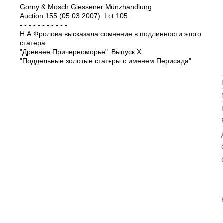
Gorny & Mosch Giessener Münzhandlung
Auction 155 (05.03.2007). Lot 105.
- - - - - - - - - - -
Н.А.Фролова высказала сомнение в подлинности этого
статера.
"Древнее Причерноморье". Выпуск X.
"Поддельные золотые статеры с именем Перисада"