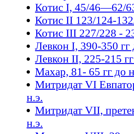
Котис I, 45/46—62/63
Котис II 123/124-132
Котис III 227/228 - 
Левкон I, 390-350 гг д
Левкон II, 225-215 гг 
Махар, 81- 65 гг до н.
Митридат VI Евпатор
н.э.
Митридат VII, прете
н.э.