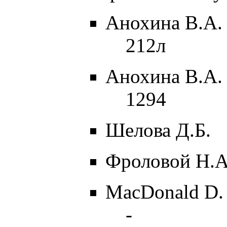
Анохина В.А. 
212л
Анохина В.А. 
1294
Шелова Д.Б.
Фроловой Н.А
MacDonald D.
-