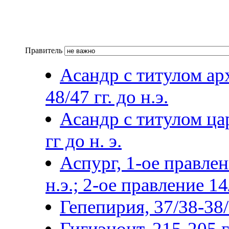
Правитель
Асандр с титулом арх
48/47 гг. до н.э.
Асандр с титулом цар
гг до н. э.
Аспург, 1-ое правлен
н.э.; 2-ое правление 14
Гепепирия, 37/38-38/3
Гигиэнонт, 215-205 гг