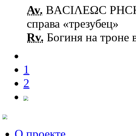
Av.
ΒΑCΙΛΕΩC ΡΗCΚΟ
справа «трезубец»
Rv.
Богиня на троне в
1
2
О проекте