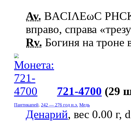
Av.
ΒΑCΙΛΕωC ΡΗCΚ
вправо, справа «трез
Rv.
Богиня на троне в
721-4700
(29 
Пантикапей
.
242 — 276 год н.э.
Медь
Денарий
, вес 0.00 г,