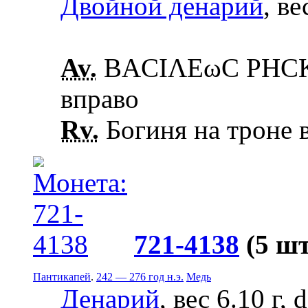
Двойной денарий
, ве
Av.
ΒΑCΙΛΕωC ΡΗCΚ
вправо
Rv.
Богиня на троне в
721-4138
(5 шт
Пантикапей
.
242 — 276 год н.э.
Медь
Денарий
, вес 6.10 г,