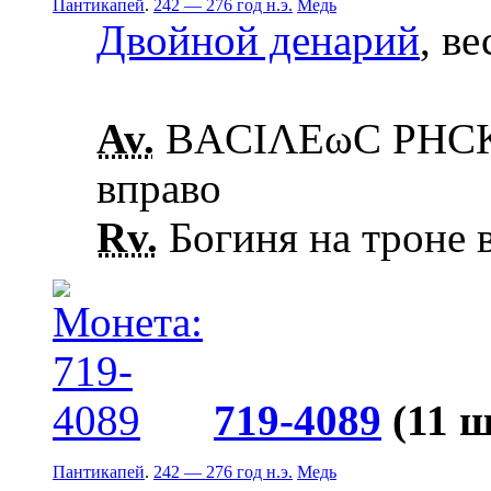
Пантикапей
.
242 — 276 год н.э.
Медь
Двойной денарий
, ве
Av.
ΒΑCΙΛΕωC ΡΗCΚΟ
вправо
Rv.
Богиня на троне в
719-4089
(11 ш
Пантикапей
.
242 — 276 год н.э.
Медь