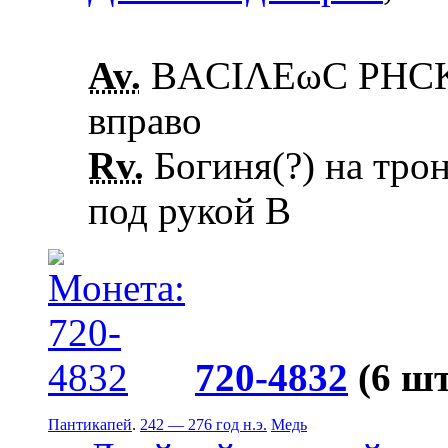
Av.
ΒΑCΙΛΕωC ΡΗCΚΟ
вправо
Rv.
Богиня(?) на трон
под рукой В
720-4832
(6 шт
Пантикапей
.
242 — 276 год н.э.
Медь