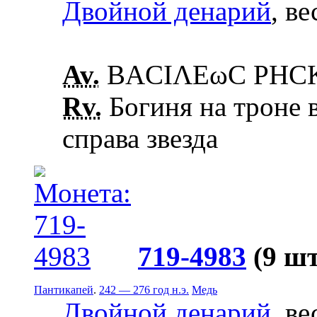
Двойной денарий
, ве
Av.
ΒΑCΙΛΕωC ΡΗCΚΟ
Rv.
Богиня на троне в
справа звезда
719-4983
(9 шт
Пантикапей
.
242 — 276 год н.э.
Медь
Двойной денарий
, ве