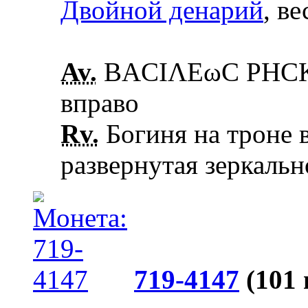
Двойной денарий
, ве
Av.
ΒΑCΙΛΕωC ΡΗCΚΟ
вправо
Rv.
Богиня на троне в
развернутая зеркальн
719-4147
(101