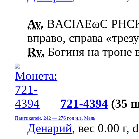
Av.
ΒΑCΙΛΕωC ΡΗCΚ
вправо, справа «трез
Rv.
Богиня на троне в
721-4394
(35 
Пантикапей
.
242 — 276 год н.э.
Медь
Денарий
, вес 0.00 г,