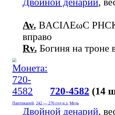
Двойной денарий
, ве
Av.
ΒΑCΙΛΕωC ΡΗCΚ
вправо
Rv.
Богиня на троне в
720-4582
(14 
Пантикапей
.
242 — 276 год н.э.
Медь
Двойной денарий
, ве