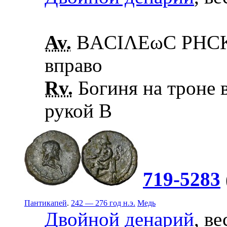
Av.
ΒΑCΙΛΕωC ΡΗCΚΟ
вправо
Rv.
Богиня на троне в
рукой В
719-5283
Пантикапей
.
242 — 276 год н.э.
Медь
Двойной денарий
, ве