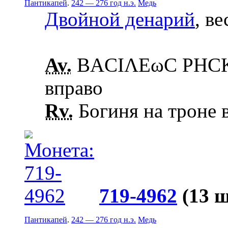
Пантикапей
.
242 — 276 год н.э.
Медь
Двойной денарий
, ве
Av.
ΒΑCΙΛΕωC ΡΗCΚΟ
вправо
Rv.
Богиня на троне в
719-4962
(13 
Пантикапей
.
242 — 276 год н.э.
Медь