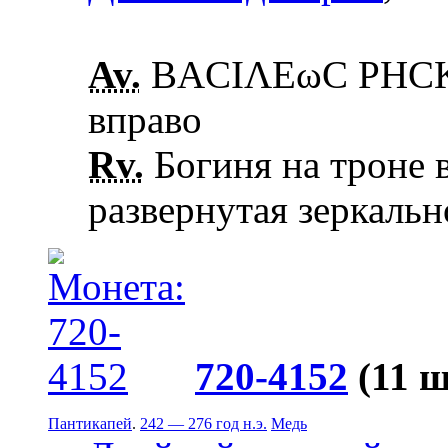
Av.
ΒΑCΙΛΕωC ΡΗCΚΟ
вправо
Rv.
Богиня на троне в
развернутая зеркальн
720-4152
(11 ш
Пантикапей
.
242 — 276 год н.э.
Медь