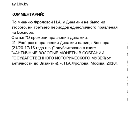
ay.1by.by
КОММЕНТАРИЙ:
По мнению Фроловой Н.А. у Динамии не было ни
второго, ни третьего периодов единоличного правленая
на Боспоре.
Статья "О времени правления Динамии.
§1. Ещё раз о правлении Динамии царицы Боспора
(21/20-17/16 гг.до н.э.)" опубликована в книге
"«АНТИЧНЫЕ ЗОЛОТЫЕ МОНЕТЫ В СОБРАНИИ
ГОСУДАРСТВЕННОГО ИСТОРИЧЕСКОГО МУЗЕЯ(от
античности до Византии).», Н.А.Фролова, Москва, 2010г.