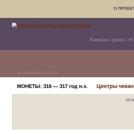
О ПРОЕК
Каталог архив (39
по описанию Av или Rv
Центры чекан
МОНЕТЫ:
316 — 317 год н.э.
ХРО