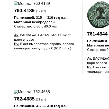
760-4189
(17 шт)
Пантикапей
.
315 — 316 год н.э.
Материал неопределен
Статер
, вес 0.00 г, d0.0 мм
761-4644
Av.
ΒΑCΙΛΕωC ΡΑΔΑΜCΑΔΟΥ. Бюст
царя вправо
Пантикапей
.
Rv.
Бюст императора вправо, справа
Материал н
«палица», внизу год ΒΙΧ (612 г. б.э.)
Статер
, вес 0
Av.
ΒΑCΙΛΕωC
царя вправо
Rv.
Бюст импе
«палица», вниз
762-4685
(21 шт)
Пантикапей
.
317 — 318 год н.э.