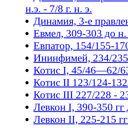
н.э. - 7/8 г. н. э.
Динамия, 3-е правлен
Евмел, 309-303 до н. 
Евпатор, 154/155-170/
Ининфимей, 234/235-2
Котис I, 45/46—62/63
Котис II 123/124-132
Котис III 227/228 - 
Левкон I, 390-350 гг д
Левкон II, 225-215 гг 