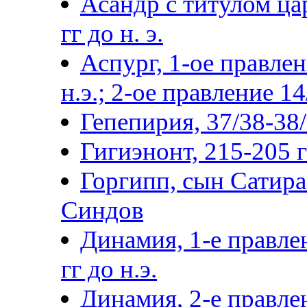
Асандр с титулом цар
гг до н. э.
Аспург, 1-ое правлен
н.э.; 2-ое правление 14
Гепепирия, 37/38-38/3
Гигиэнонт, 215-205 гг
Горгипп, сын Сатира 
Синдов
Динамия, 1-е правле
гг до н.э.
Динамия, 2-е правлен