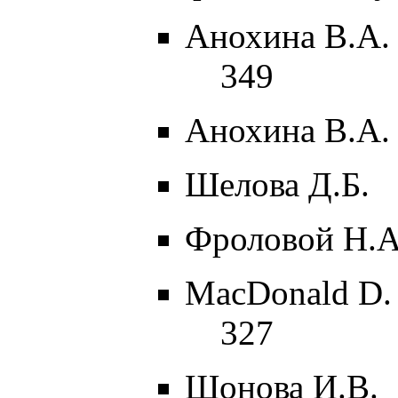
Анохина В.А. 
349
Анохина В.А. 
Шелова Д.Б.
Фроловой Н.А
MacDonald D.
327
Шонова И.В.