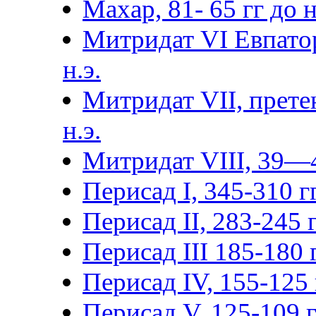
Махар, 81- 65 гг до н.
Митридат VI Евпатор
н.э.
Митридат VII, прете
н.э.
Митридат VIII, 39—4
Перисад I, 345-310 гг
Перисад II, 283-245 г
Перисад III 185-180 г
Перисад IV, 155-125 г
Перисад V, 125-109 гг