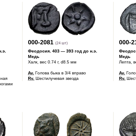
000-2081
000-2
(24 шт)
.э.
Феодосия
.
403 — 393 год до н.э.
Феодос
Медь
Медь
Халк
, вес 0.74 г, d8.5 мм
Лепта
, 
Av.
Голова быка в 3/4 вправо
Av.
Голо
нная
Rv.
Шестилучевая звезда
Rv.
Шест
рогами