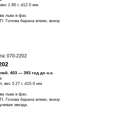
 вес 1.80 г, d12.0 мм
ва льва в фас
I. Голова барана влево, внизу
202
апей
.
403 — 393 год до н.э.
о
л
, вес 3.27 г, d15.0 мм
ва льва в фас.
Ι. Голова барана влево, внизу
учевая звезда.