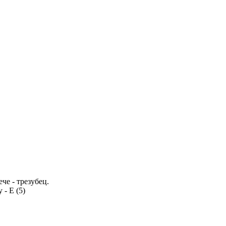
че - трезубец.
- Ε (5)