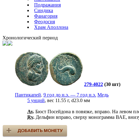
Подражания
Синдика
Фанагория
Феодосия
Храм Аполлона
Хронологический период
279-4022
(30 шт)
Пантикапей
.
9 год до н.э. — 7 год н.э.
Медь
5 унций
, вес 11.55 г, d23.0 мм
Av.
Бюст Посейдона в повязке, вправо. На левом пле
Rv.
Дельфин вправо, сверху монограмма ВАЕ, внизу 