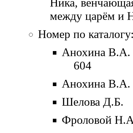
Ника, венчающая 
между царём и Н
Номер по каталогу
Анохина В.А. 
604
Анохина В.А. 
Шелова Д.Б.
Фроловой Н.А