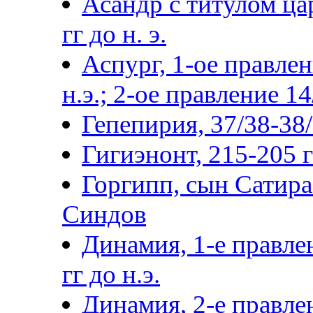
Асандр с титулом цар
гг до н. э.
Аспург, 1-ое правлен
н.э.; 2-ое правление 14
Гепепирия, 37/38-38/3
Гигиэнонт, 215-205 гг
Горгипп, сын Сатира 
Синдов
Динамия, 1-е правле
гг до н.э.
Динамия, 2-е правлен