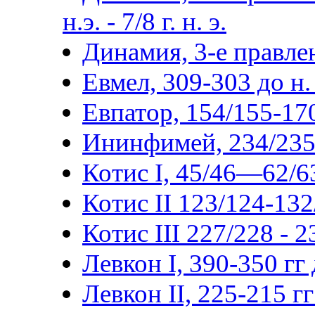
н.э. - 7/8 г. н. э.
Динамия, 3-е правлен
Евмел, 309-303 до н. 
Евпатор, 154/155-170/
Ининфимей, 234/235-2
Котис I, 45/46—62/63
Котис II 123/124-132
Котис III 227/228 - 
Левкон I, 390-350 гг д
Левкон II, 225-215 гг 