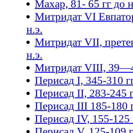
Махар, 81- 65 гг до н.
Митридат VI Евпатор
н.э.
Митридат VII, прете
н.э.
Митридат VIII, 39—4
Перисад I, 345-310 гг
Перисад II, 283-245 г
Перисад III 185-180 г
Перисад IV, 155-125 г
Перисад V, 125-109 гг