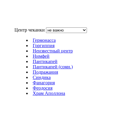
Центр чеканки
Гермонасса
Горгиппия
Неизвестный центр
Нимфей
Пантикапей
Пантикапей (сомн.)
Подражания
Синдика
Фанагория
Феодосия
Храм Аполлона