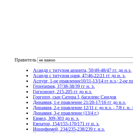
Правитель
Асандр с титулом архонта, 50/49-48/47 гг. до н.э.
Асандр с титулом царя, 47/46-22/21 гг до н. э.
Аспург, 1-ое правление10/11-13/14 гг н.э.; 2-ое п
Гепепирия, 37/38-38/39 гг н. э.
Гигиэнонт, 215-205 гг до н.э.
Горгипп, сын Сатира I, басилевс Синдов
Динамия, 1-е правление 21/20-17/16 гг до н.э.
Динамия, 2-е правление 12/11 г. до н.э. - 7/8 г. н. 
Динамия, 3-е правление (13/4 г.)
Евмел, 309-303 до н. э.
Евпатор, 154/155-170/171 гг н. э.
Ининфимей, 234/235-238/239 г. н.э.