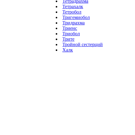
Тетрадрахма
Тетрахалк
Тетробол
Тригемиобол
Тридрахма
Триенс
Триобол
Трите
Тройной сестерций
Халк