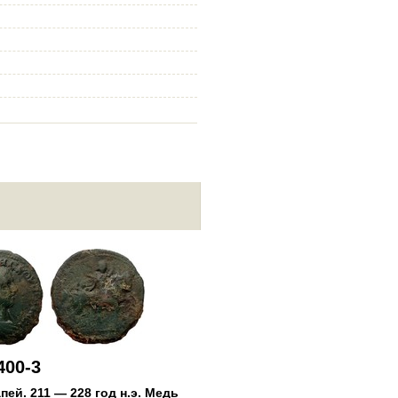
645-4400-4
Пантикапей
.
211 — 228 год н.
Денарий
, вес 8.68 г, d0.0 мм
400-3
апей
.
211 — 228 год н.э.
Медь