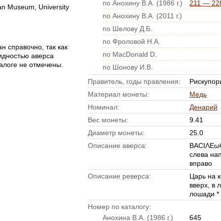
по Анохину В.А. (1986 г.)
211 — 228
n Museum, University
по Анохину В.А. (2011 г.)
по Шелову Д.Б.
по Фроловой Н.А.
н справочно, так как
по MacDonald D.
видностью аверса
талоге не отмечены.
по Шонову И.В.
Правитель, годы правления:
Рискупорид
Материал монеты:
Медь
Номинал:
Денарий
Вес монеты:
9.41
Диаметр монеты:
25.0
Описание аверса:
ΒΑCΙΛΕω
слева нап
вправо
Описание реверса:
Царь на к
вверх, в 
лошади *
Номер по каталогу:
Анохина В.А. (1986 г.)
645