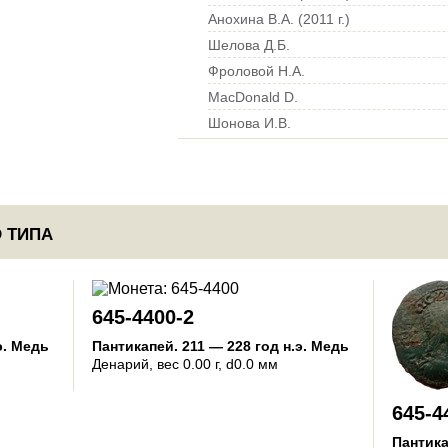
Анохина В.А. (2011 г.)
Шелова Д.Б.
Фроловой Н.А.
MacDonald D.
Шонова И.В.
 ТИПА
645-4400-2
э.
Медь
Пантикапей
.
211 — 228 год н.э.
Медь
Денарий
, вес 0.00 г, d0.0 мм
645-4
Пантик