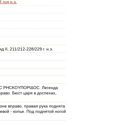
 год н.э.
 II, 211/212-228/229 г. н.э.
C ΡΗСΚΟΥΠΟΡΙΔΟС. Легенда
раво. Бюст царя в доспехах,
оне вправо, правая рука поднята
левой - копье. Под поднятой ногой