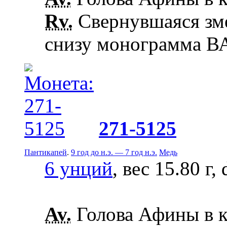
Rv.
Свернувшаяся зме
снизу монограмма В
271-5125
Пантикапей
.
9 год до н.э. — 7 год н.э.
Медь
6 унций
, вес 15.80 г,
Av.
Голова Афины в к