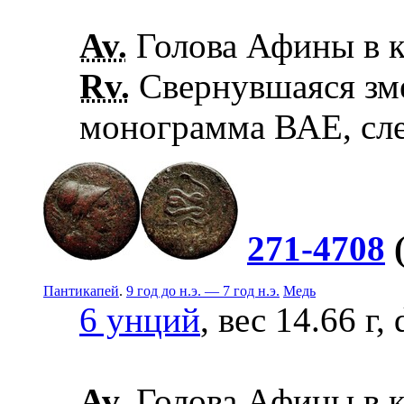
Av.
Голова Афины в к
Rv.
Свернувшаяся зме
монограмма ВАЕ, сле
271-4708
Пантикапей
.
9 год до н.э. — 7 год н.э.
Медь
6 унций
, вес 14.66 г,
Av.
Голова Афины в к