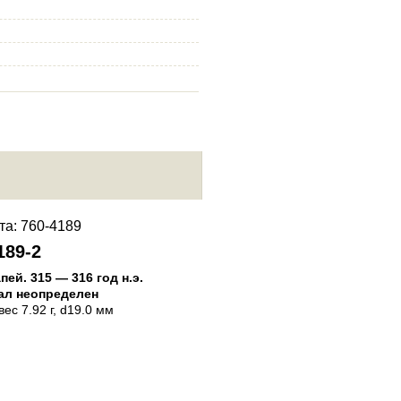
189-2
760-4189-3
апей
.
315 — 316 год н.э.
Пантикапей
.
315 — 316 год н.
ал неопределен
Материал неопределен
 вес 7.92 г, d19.0 мм
Статер
, вес 7.72 г, d18.8 мм