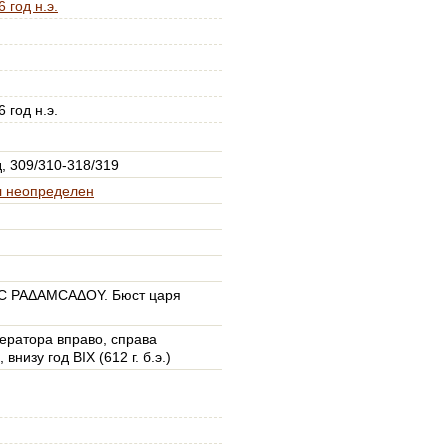
 год н.э.
 год н.э.
, 309/310-318/319
 неопределен
C ΡΑΔΑΜCΑΔΟΥ. Бюст царя
ератора вправо, справа
внизу год ΒΙΧ (612 г. б.э.)