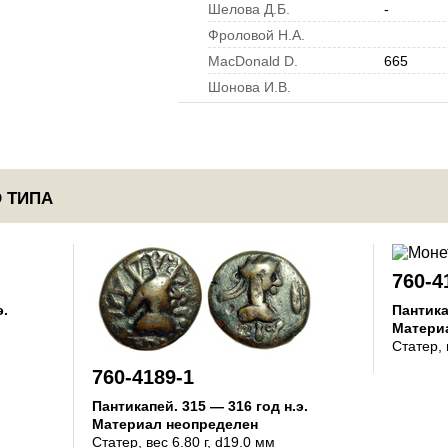
Шелова Д.Б.
-
Фроловой Н.А.
MacDonald D.
665
Шонова И.В.
 ТИПА
760-4
э.
Пантик
Матери
Статер
,
760-4189-1
Пантикапей
.
315 — 316 год н.э.
Материал неопределен
Статер
, вес 6.80 г, d19.0 мм