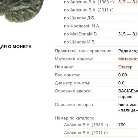
по Анохину В.А. (1986 г.)
315 — 316
по Анохину В.А. (2011 г.)
по Шелову Д.Б.
по Фроловой Н.А.
по MacDonald D.
315 — 316
по Шонову И.В.
ИЯ О МОНЕТЕ
Правитель, годы правления:
Радамсад
Материал монеты:
Материал
Номинал:
Статер
Вес монеты:
0.00
Диаметр монеты:
0.0
Описание аверса:
ΒΑCΙΛΕω
вправо
Описание реверса:
Бюст имп
«палица», 
Номер по каталогу:
Анохина В.А. (1986 г.)
760
Анохина В.А. (2011 г.)